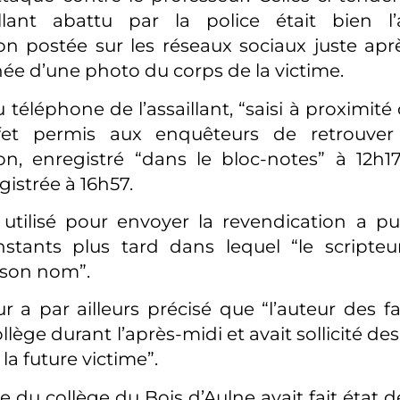
illant abattu par la police était bien l
on postée sur les réseaux sociaux juste aprè
 d’une photo du corps de la victime.
 téléphone de l’assaillant, “saisi à proximité
fet permis aux enquêteurs de retrouver
on, enregistré “dans le bloc-notes” à 12h17
gistrée à 16h57.
utilisé pour envoyer la revendication a pu
stants plus tard dans lequel “le scripteu
 son nom”.
r a par ailleurs précisé que “l’auteur des fa
llège durant l’après-midi et avait sollicité des
 la future victime”.
le du collège du Bois d’Aulne avait fait état