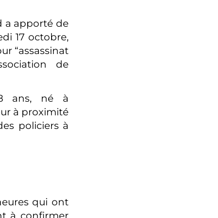
d a apporté de
di 17 octobre,
ur “assassinat
ssociation de
18 ans, né à
eur à proximité
des policiers à
heures qui ont
nt à confirmer