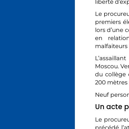
liberté d’ex
Le procureu
premiers él
lors d’une 
en relatio
malfaiteurs 
L’assaill
Moscou. Vend
du collège 
200 mètres 
Neuf perso
Un acte 
Le procureu
précédé l’a