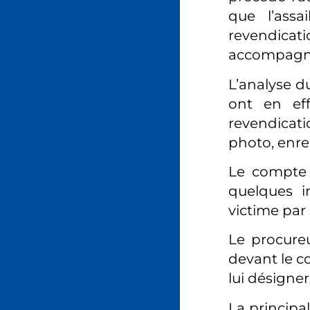
que l’assa
revendicati
accompagnée
L’analyse du
ont en ef
revendicati
photo, enre
Le compte 
quelques in
victime par
Le procureu
devant le co
lui désigner
La principa