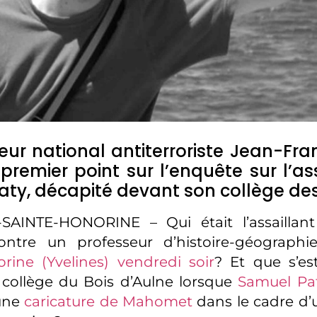
eur national antiterroriste Jean-Fra
 premier point sur l’enquête sur l’a
ty, décapité devant son collège des
AINTE-HONORINE – Qui était l’assaillant 
ontre un professeur d’histoire-géograph
rine (Yvelines) vendredi soir
? Et que s’est
 collège du Bois d’Aulne lorsque
Samuel Pa
 une
caricature de Mahomet
dans le cadre d’u