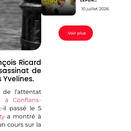
LEPEN
CANDIDATE
10 juillet 2026
EN 2027 : l’avis
des Parisiens
Voir plus
nçois Ricard
ssassinat de
 Yvelines.
de l’attentat
ie
à Conflans-
-il passé le 5
ty
a montré à
n cours sur la