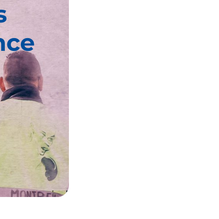
s
nce