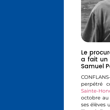
Le procur
a fait un
Samuel Pa
CONFLANS-S
perpétré c
Sainte-Hono
octobre au
ses élèves