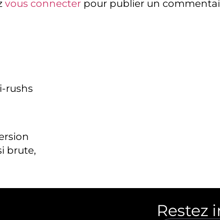
z
vous connecter
pour publier un commentai
i-rushs
version
i brute,
Restez 