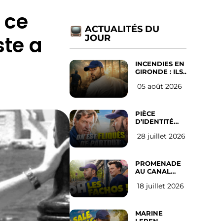
 ce
ACTUALITÉS DU
ste a
JOUR
INCENDIES EN
GIRONDE : ILS
ONT REFUSÉ
05 août 2026
D’ABANDONNER
LEUR VILLE
PIÈCE
D’IDENTITÉ
OBLIGATOIRE
28 juillet 2026
SUR LES
RÉSEAUX
SOCIAUX :
l’avis des
PROMENADE
Français
AU CANAL
SAINT MARTIN
18 juillet 2026
(les gauchistes
ne veulent
pas)
MARINE