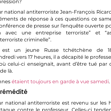
pression?
r national antiterroriste Jean-François Ricar
éments de réponse à ces questions ce same
conférence de presse sur l’enquête ouverte po
n avec une entreprise terroriste” et “a
terroriste criminelle”.
ant est un jeune Russe tchétchène de 
redi vers 17 heures, il a décapité le profess
où celui-ci enseignait, avant d’être tué par 
de là.
nnes
étaient toujours en garde à vue samedi
.
prémédité
r national antiterroriste est revenu sur les 
ttaque contre le professeur. Celles-ci tende