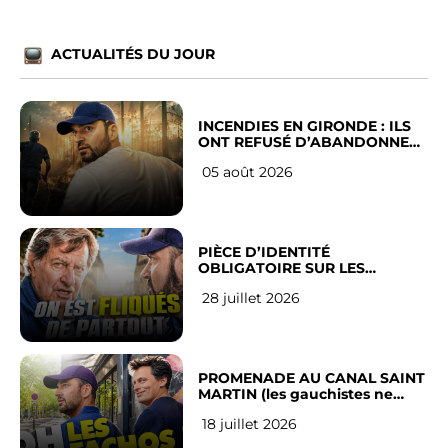
ACTUALITÉS DU JOUR
INCENDIES EN GIRONDE : ILS
ONT REFUSÉ D’ABANDONNER
LEUR VILLE
05 août 2026
PIÈCE D’IDENTITÉ
OBLIGATOIRE SUR LES
RÉSEAUX SOCIAUX : l’avis des
28 juillet 2026
Français
PROMENADE AU CANAL SAINT
MARTIN (les gauchistes ne
veulent pas)
18 juillet 2026