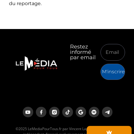
du reportage.
Restez
informé
par email
M'inscrire
©2025 LeMediaPourTous.fr par Vincent Lapierre est un média