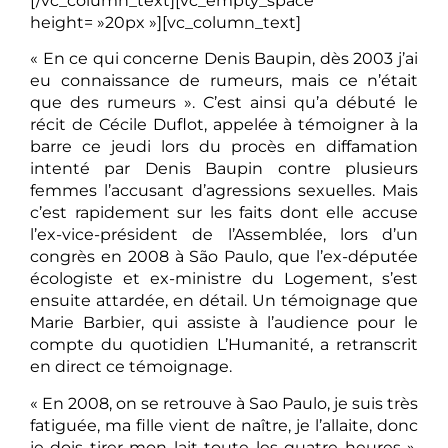
[/vc_column_text][vc_empty_space
height= »20px »][vc_column_text]
« En ce qui concerne Denis Baupin, dès 2003 j’ai
eu connaissance de rumeurs, mais ce n’était
que des rumeurs ». C’est ainsi qu’a débuté le
récit de Cécile Duflot, appelée à témoigner à la
barre ce jeudi lors du procès en diffamation
intenté par Denis Baupin contre plusieurs
femmes l’accusant d’agressions sexuelles. Mais
c’est rapidement sur les faits dont elle accuse
l’ex-vice-président de l’Assemblée, lors d’un
congrès en 2008 à São Paulo, que l’ex-députée
écologiste et ex-ministre du Logement, s’est
ensuite attardée, en détail. Un témoignage que
Marie Barbier, qui assiste à l’audience pour le
compte du quotidien L’Humanité, a retranscrit
en direct ce témoignage.
« En 2008, on se retrouve à Sao Paulo, je suis très
fatiguée, ma fille vient de naître, je l’allaite, donc
je dois tirer mon lait toute les quatre heures »,