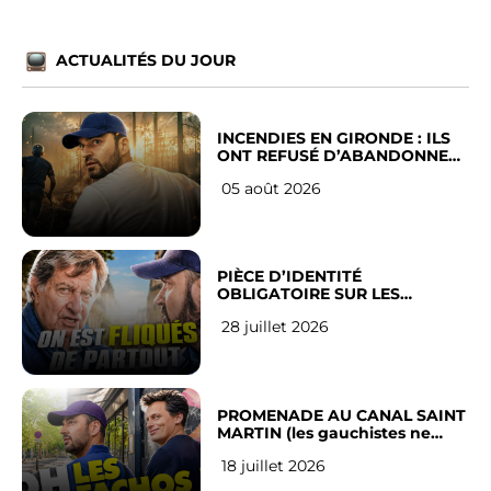
ACTUALITÉS DU JOUR
INCENDIES EN GIRONDE : ILS
ONT REFUSÉ D’ABANDONNER
LEUR VILLE
05 août 2026
PIÈCE D’IDENTITÉ
OBLIGATOIRE SUR LES
RÉSEAUX SOCIAUX : l’avis des
28 juillet 2026
Français
PROMENADE AU CANAL SAINT
MARTIN (les gauchistes ne
veulent pas)
18 juillet 2026