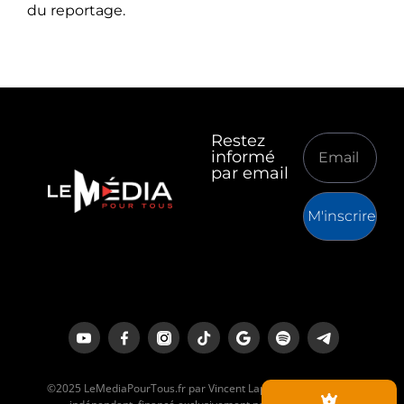
du reportage.
Restez
informé
par email
M'inscrire
©2025 LeMediaPourTous.fr par Vincent Lapierre est un média