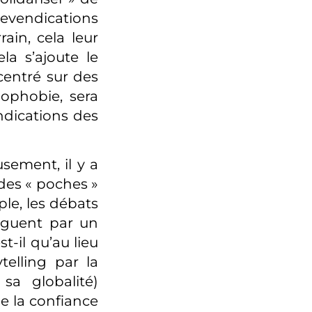
revendications
ain, cela leur
la s’ajoute le
centré sur des
ophobie, sera
ndications des
sement, il y a
es « poches »
le, les débats
inguent par un
t-il qu’au lieu
telling par la
a globalité)
e la confiance