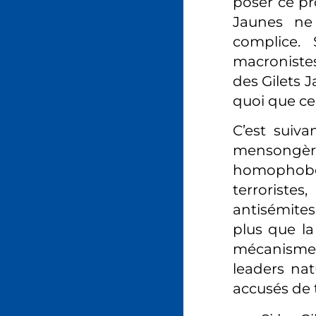
poser ce pr
Jaunes ne 
complice. 
macronistes
des Gilets
quoi que ce 
C’est suiv
mensongère
homophobes
terroristes
antisémites
plus que la
mécanisme v
leaders nat
accusés de 