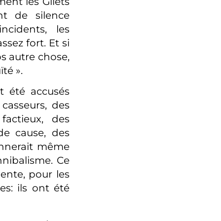
ent les Gilets
nt de silence
cidents, les
ez fort. Et si
 autre chose,
té ».
t été accusés
casseurs, des
actieux, des
 de cause, des
tonnerait même
nnibalisme. Ce
ente, pour les
s: ils ont été