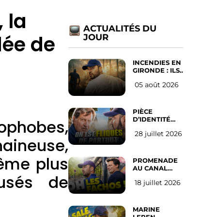
 la
ACTUALITÉS DU
dée de
JOUR
INCENDIES EN
GIRONDE : ILS
ONT REFUSÉ
05 août 2026
D’ABANDONNER
LEUR VILLE
PIÈCE
D’IDENTITÉ
phobes,
OBLIGATOIRE
28 juillet 2026
SUR LES
aineuse,
RÉSEAUX
SOCIAUX :
même plus
l’avis des
PROMENADE
Français
AU CANAL
cusés de
SAINT MARTIN
18 juillet 2026
(les gauchistes
ne veulent
pas)
MARINE