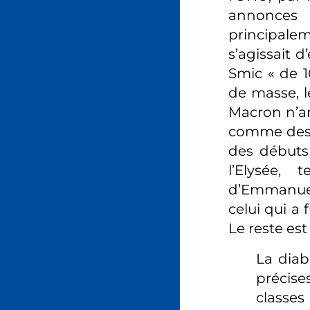
annonces
principalem
s’agissait d
Smic « de 
de masse, 
Macron n’arr
comme des i
des débuts
l’Elysée, 
d’Emmanuel
celui qui a
Le reste est
La diab
précise
classe