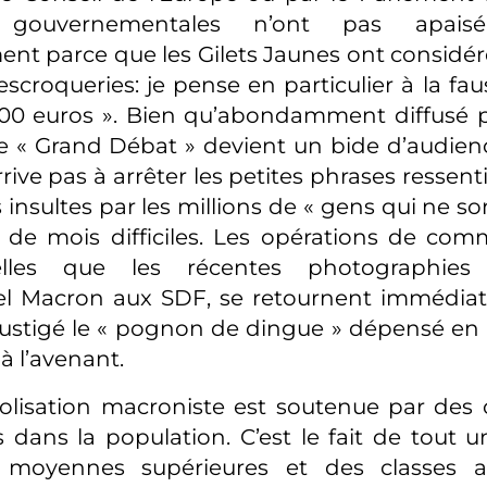
 gouvernementales n’ont pas apaisé
ent parce que les Gilets Jaunes ont considéré
’escroqueries: je pense en particulier à la f
100 euros ». Bien qu’abondamment diffusé p
le « Grand Débat » devient un bide d’audie
ive pas à arrêter les petites phrases ressentie
nsultes par les millions de « gens qui ne son
 de mois difficiles. Les opérations de com
telles que les récentes photographies 
 Macron aux SDF, se retournent immédia
 fustigé le « pognon de dingue » dépensé en a
 à l’avenant.
olisation macroniste est soutenue par des 
s dans la population. C’est le fait de tout 
s moyennes supérieures et des classes ai