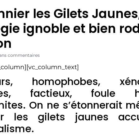
nier les Gilets Jaunes,
égie ignoble et bien ro
on
ans commentaires
_column][vc_column_text]
urs, homophobes, xéno
tes, factieux, foule h
mites. On ne s’étonnerait 
r les gilets jaunes ac
alisme.