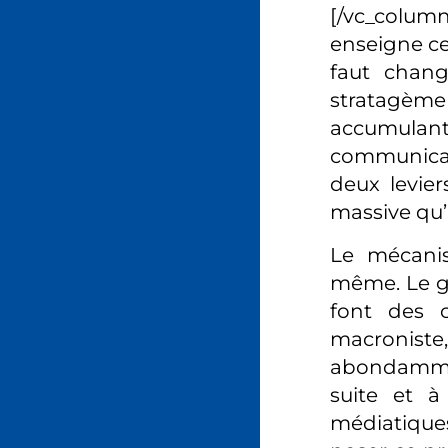
[/vc_colu
enseigne ce
faut chang
stratagème 
accumulant 
communicat
deux levie
massive qu’
Le mécanis
même. Le g
font des c
macroniste,
abondammen
suite et à 
médiatiques