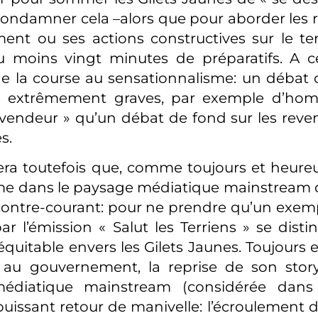
condamner cela –alors que pour aborder les 
t ou ses actions constructives sur le terr
u moins vingt minutes de préparatifs. A ce
 la course au sensationnalisme: un débat 
s extrêmement graves, par exemple d’hom
 vendeur » qu’un débat de fond sur les reve
s.
ra toutefois que, comme toujours et heureu
 dans le paysage médiatique mainstream d
contre-courant: pour ne prendre qu’un exemp
ar l’émission « Salut les Terriens » se dist
quitable envers les Gilets Jaunes. Toujours es
 au gouvernement, la reprise de son story
diatique mainstream (considérée dans s
puissant retour de manivelle: l’écroulement d