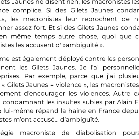
ilets Jaunes ne disent rien, les macronistes l
ence complice. Si des Gilets Jaunes cond
nts, les macronistes leur reprochent de 
er assez fort. Et si des Gilets Jaunes con
 en même temps autre chose, quoi que ce 
stes les accusent d' »ambiguïté ».
me est également déployé contre les person
nnent les Gilets Jaunes. Je l’ai personnel
eprises. Par exemple, parce que j’ai plusieu
« Gilets Jaunes = violence », les macroniste
ment d’encourager les violences. Autre e
 condamnant les insultes subies par Alain Fin
e lui-même répand la haine en France depui
stes m’ont accusé… d’ambiguïté.
tégie macroniste de diabolisation pours