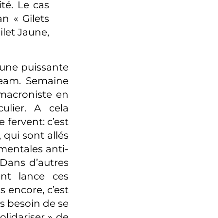
té. Le cas
n « Gilets
Gilet Jaune,
une puissante
ream. Semaine
 macroniste en
ulier. A cela
 fervent: c’est
 qui sont allés
mentales anti-
 Dans d’autres
ent lance ces
 encore, c’est
pas besoin de se
lidariser » de