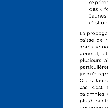
exprime
des « f
Jaunes, 
c’est un
La propaga
caisse de 
après semai
général, e
plusieurs ra
particulière
jusqu’à rep
Gilets Jaun
cas, c’est
calomnies, 
plutôt par f
documenter 