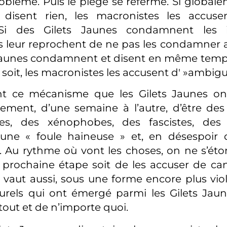
oblème. Puis le piège se referme. Si globalem
disent rien, les macronistes les accuse
Si des Gilets Jaunes condamnent les in
 leur reprochent de ne pas les condamner ass
 Jaunes condamnent et disent en même temps
soit, les macronistes les accusent d' »ambiguï
ant ce mécanisme que les Gilets Jaunes on
ment, d’une semaine à l’autre, d’être des 
, des xénophobes, des fascistes, des f
, une « foule haineuse » et, en désespoir
. Au rythme où vont les choses, on ne s’é
 prochaine étape soit de les accuser de ca
aut aussi, sous une forme encore plus viol
urels qui ont émergé parmi les Gilets Jaune
tout et de n’importe quoi.