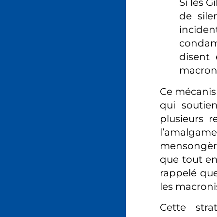
Si les G
de sil
incide
condamn
disent
macroni
Ce mécanis
qui soutie
plusieurs r
l’amalgame 
mensongère
que tout en
rappelé qu
les macroni
Cette stra