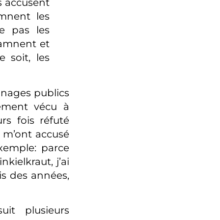
es accusent
amnent les
ne pas les
damnent et
soit, les
nages publics
lement vécu à
rs fois réfuté
s m’ont accusé
xemple: parce
kielkraut, j’ai
s des années,
uit plusieurs