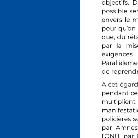
objectifs.
possible se
envers le m
pour qu’on 
que, du rét
par la mis
exigences
Parallèleme
de reprendr
A cet égard,
pendant ce 
multiplien
manifestati
policières 
par Amnest
l’ONU, par 