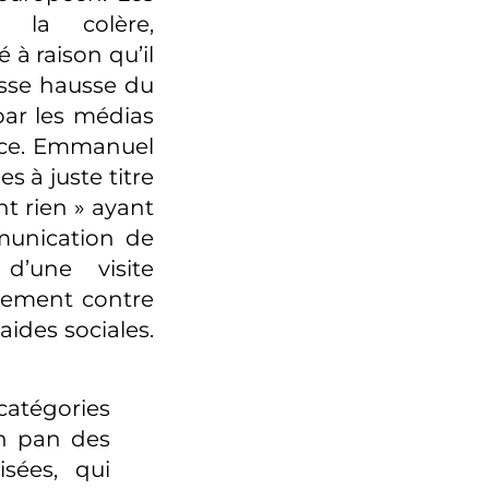
 la colère,
 à raison qu’il
ausse hausse du
ar les médias
nce. Emmanuel
s à juste titre
t rien » ayant
munication de
d’une visite
tement contre
ides sociales.
catégories
un pan des
sées, qui