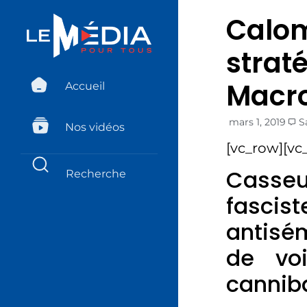
Calom
strat
Macr
Accueil
mars 1, 2019
S
Nos vidéos
[vc_row][vc
Casse
fascis
antisé
de voi
cannib