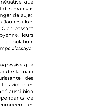
 négative que
if des Français
nger de sujet,
s Jaunes alors
MIC en passant
oyenne, leurs
 population.
emps d’essayer
s agressive que
rendre la main
urissante des
. Les violences
mné aussi bien
dépendants de
 européen. Les