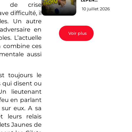
LEPEN
ion de crise
CANDIDATE
10 juillet 2026
EN 2027 : l’avis
 difficulté, il
des Parisiens
les. Un autre
 adversaire en
Voir plus
es. L’actuelle
n combine ces
mentale aussi
t toujours le
qui disent ou
Un lieutenant
feu en parlant
sur eux. A sa
t leurs relais
ilets Jaunes de