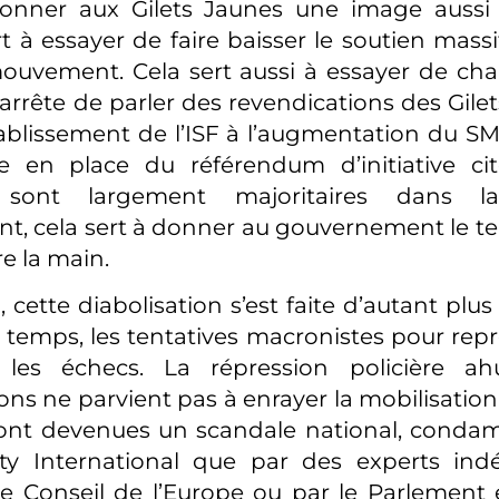
 Donner aux Gilets Jaunes une image aussi
rt à essayer de faire baisser le soutien mass
ouvement. Cela sert aussi à essayer de cha
arrête de parler des revendications des Gilet
ablissement de l’ISF à l’augmentation du S
e en place du référendum d’initiative cit
 sont largement majoritaires dans la
nt, cela sert à donner au gouvernement le t
e la main.
 cette diabolisation s’est faite d’autant plu
temps, les tentatives macronistes pour rep
t les échecs. La répression policière ah
ons ne parvient pas à enrayer la mobilisation
sont devenues un scandale national, conda
y International que par des experts in
le Conseil de l’Europe ou par le Parlement