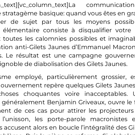
mn_text][vc_column_text]La communicat
 stratagème basique: quand vous êtes en grave
er de sujet par tous les moyens possib
élémentaire consiste à disqualifier votre
toutes les calomnies possibles et imaginabl
ion anti-Gilets Jaunes d’Emmanuel Macro
rs. Le résultat est une campagne gouverne
ignoble de diabolisation des Gilets Jaunes.
me employé, particulièrement grossier, es
ouvernement repère quelques Gilets Jaunes 
hoses choquantes voire inacceptables. 
 généralement Benjamin Griveaux, ouvre le 
t de ces cas pour attirer les projecteurs 
l’unisson, les porte-parole macronistes e
 accusent alors en boucle l’intégralité des G