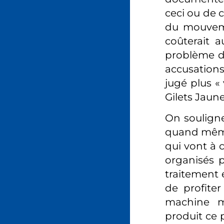
ceci ou de 
du mouvemen
coûterait a
problème de
accusation
jugé plus «
Gilets Jaune
On souligne
quand même
qui vont à 
organisés p
traitement é
de profiter
machine mé
produit ce 