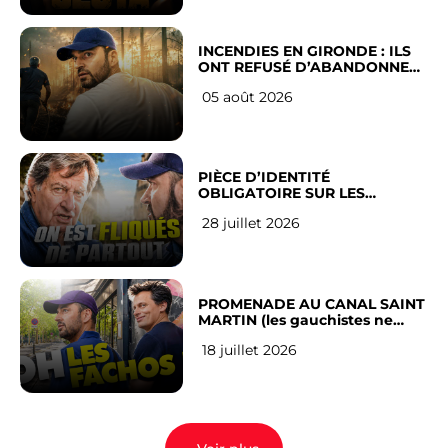
INCENDIES EN GIRONDE : ILS
ONT REFUSÉ D’ABANDONNER
LEUR VILLE
05 août 2026
PIÈCE D’IDENTITÉ
OBLIGATOIRE SUR LES
RÉSEAUX SOCIAUX : l’avis des
28 juillet 2026
Français
PROMENADE AU CANAL SAINT
MARTIN (les gauchistes ne
veulent pas)
18 juillet 2026