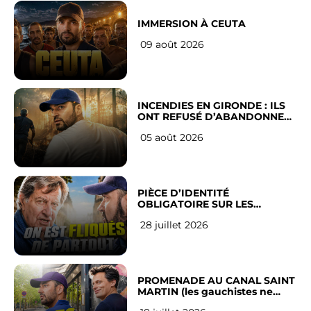
IMMERSION À CEUTA
09 août 2026
INCENDIES EN GIRONDE : ILS
ONT REFUSÉ D’ABANDONNER
LEUR VILLE
05 août 2026
PIÈCE D’IDENTITÉ
OBLIGATOIRE SUR LES
RÉSEAUX SOCIAUX : l’avis des
28 juillet 2026
Français
PROMENADE AU CANAL SAINT
MARTIN (les gauchistes ne
veulent pas)