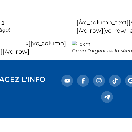
[/vc_column_text]
tigot
[/vc_row][vc_row e
es »][vc_column]
Où va l’argent de la sécur
][/vc_row]
AGEZ L'INFO