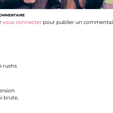
COMMENTAIRE
z
vous connecter
pour publier un commentai
i-rushs
version
i brute,