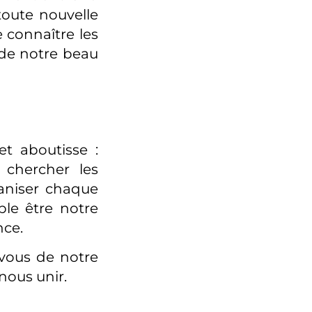
toute nouvelle
 connaître les
e de notre beau
t aboutisse :
 chercher les
aniser chaque
ble être notre
nce.
 vous de notre
 nous unir.