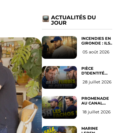
ACTUALITÉS DU
JOUR
INCENDIES EN
GIRONDE : ILS
ONT REFUSÉ
05 août 2026
D’ABANDONNER
LEUR VILLE
PIÈCE
D’IDENTITÉ
OBLIGATOIRE
28 juillet 2026
SUR LES
RÉSEAUX
SOCIAUX :
l’avis des
PROMENADE
Français
AU CANAL
SAINT MARTIN
18 juillet 2026
(les gauchistes
ne veulent
pas)
MARINE