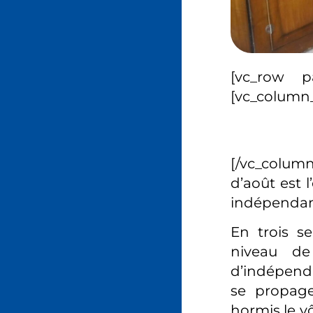
[vc_row p
[vc_column_
[/vc_colum
d’août est 
indépendan
En trois s
niveau de
d’indépenda
se propage
hormis le vô