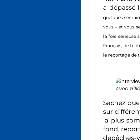
a dépassé 
quelques semaine
vous – et vous s
la fois sérieuse 
Français, de tent
le reportage de t
Avec Gille
Sachez que 
sur différen
la plus som
fond, repor
dépêches-v