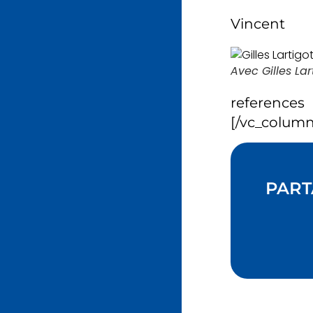
Vincent
Avec Gilles Lar
referenc
[/vc_column
PART