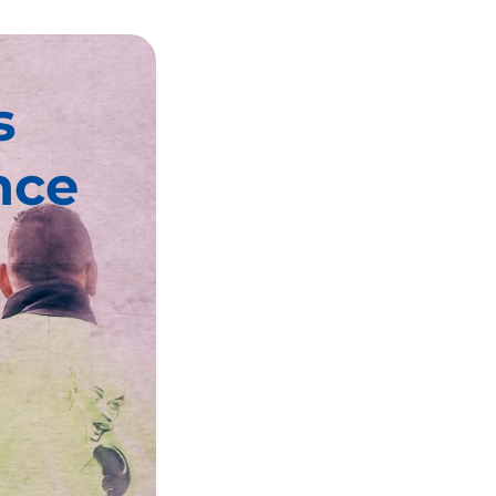
s
nce