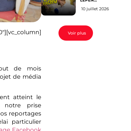
LEPEN
CANDIDATE
10 juillet 2026
EN 2027 : l’avis
des Parisiens
][vc_column]
Voir plus
début de mois
projet de média
nt atteint le
notre prise
 nos reportages
i particulier
page Facebook