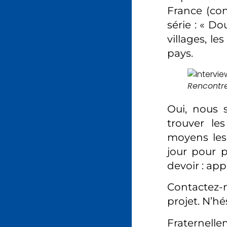
France (con
série : « D
villages, l
pays.
Rencontr
Oui, nous 
trouver le
moyens les
jour pour p
devoir : app
Contactez-n
projet. N’hé
Fraternelle