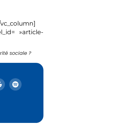
[/vc_column]
l_id= »article-
ité sociale ?