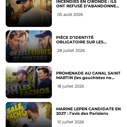
INCENDIES EN GIRONDE : ILS
ONT REFUSÉ D’ABANDONNER
LEUR VILLE
05 août 2026
PIÈCE D’IDENTITÉ
OBLIGATOIRE SUR LES
RÉSEAUX SOCIAUX : l’avis des
28 juillet 2026
Français
PROMENADE AU CANAL SAINT
MARTIN (les gauchistes ne
veulent pas)
18 juillet 2026
MARINE LEPEN CANDIDATE EN
2027 : l’avis des Parisiens
10 juillet 2026