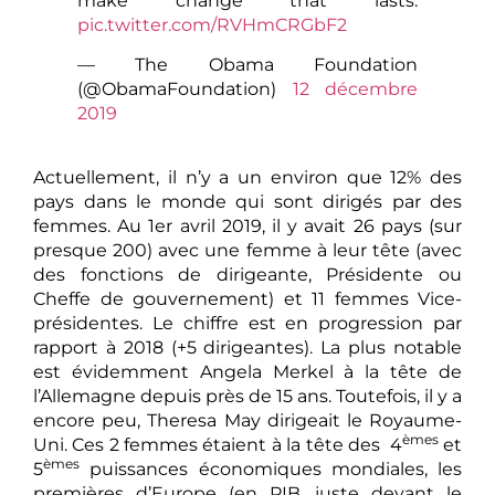
make change that lasts.
pic.twitter.com/RVHmCRGbF2
— The Obama Foundation
(@ObamaFoundation)
12 décembre
2019
Actuellement, il n’y a un environ que 12% des
pays dans le monde qui sont dirigés par des
femmes. Au 1er avril 2019, il y avait 26 pays (sur
presque 200) avec une femme à leur tête (avec
des fonctions de dirigeante, Présidente ou
Cheffe de gouvernement) et 11 femmes Vice-
présidentes. Le chiffre est en progression par
rapport à 2018 (+5 dirigeantes). La plus notable
est évidemment Angela Merkel à la tête de
l’Allemagne depuis près de 15 ans. Toutefois, il y a
encore peu, Theresa May dirigeait le Royaume-
èmes
Uni. Ces 2 femmes étaient à la tête des 4
et
èmes
5
puissances économiques mondiales, les
premières d’Europe (en PIB, juste devant le