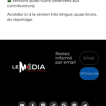
Versions quasi-rushs (réservées aux
contributeurs)
Accédez ici à la version très longue, quasi brute,
du reportage.
Restez
informé
par email
M'inscrire