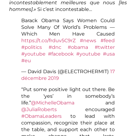
incontestablement meilleures que nous [les
hommes].»
Si c’est incontestable…
Barack Obama Says Women Could
Solve Many Of World’s Problems —
Which Men Have Caused
https://t.co/frduv5C9rZ
#news
#feed
#politics
#dnc
#obama
#twitter
#youtube
#facebook
#youtube
#usa
#eu
— David Davis (@ELECTROHERMIT)
17
décembre 2019
“Put some positive light out there. Be
the ‘yes’ in somebody’s
life.”
@MichelleObama
and
@JuliaRoberts
encouraged
#ObamaLeaders
to lead with
compassion, recognize their place at
the table, and support each other to