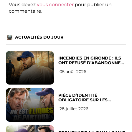
Vous devez
vous connecter
pour publier un
commentaire.
ACTUALITÉS DU JOUR
INCENDIES EN GIRONDE : ILS
ONT REFUSÉ D’ABANDONNER
LEUR VILLE
05 août 2026
PIÈCE D’IDENTITÉ
OBLIGATOIRE SUR LES
RÉSEAUX SOCIAUX : l’avis des
28 juillet 2026
Français