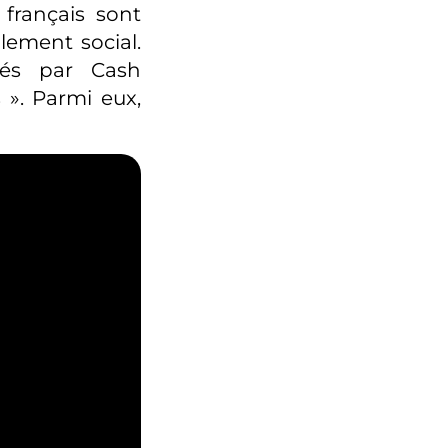
 français sont
olement social.
lés par Cash
s ». Parmi eux,