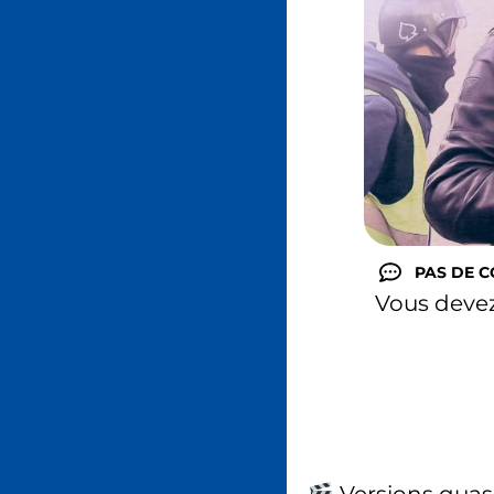
PAS DE 
Vous deve
Versions quas