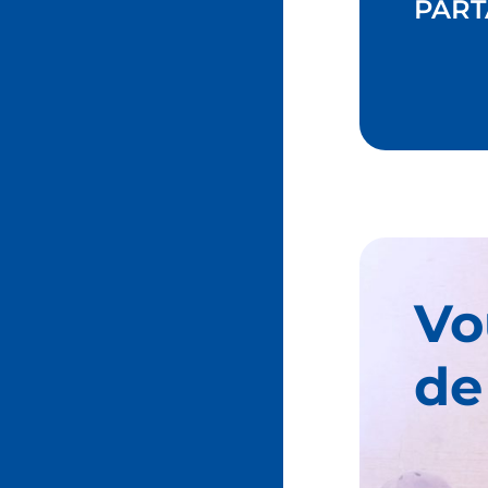
PART
Vo
de