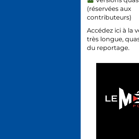
(réservées aux
contributeurs)
Accédez ici à la 
très longue, quas
du reportage.