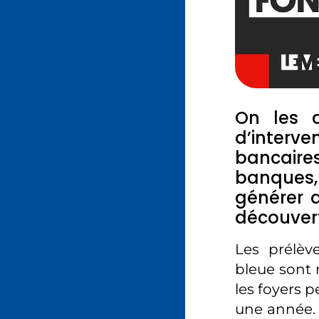
On les a
d’interven
bancaires
banques,
générer 
découvert
Les prélèv
bleue sont r
les foyers p
une année. P