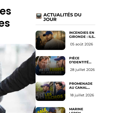
les
ACTUALITÉS DU
es
JOUR
INCENDIES EN
GIRONDE : ILS
ONT REFUSÉ
05 août 2026
D’ABANDONNER
LEUR VILLE
PIÈCE
D’IDENTITÉ
OBLIGATOIRE
28 juillet 2026
SUR LES
RÉSEAUX
SOCIAUX :
l’avis des
PROMENADE
Français
AU CANAL
SAINT MARTIN
18 juillet 2026
(les gauchistes
ne veulent
pas)
MARINE