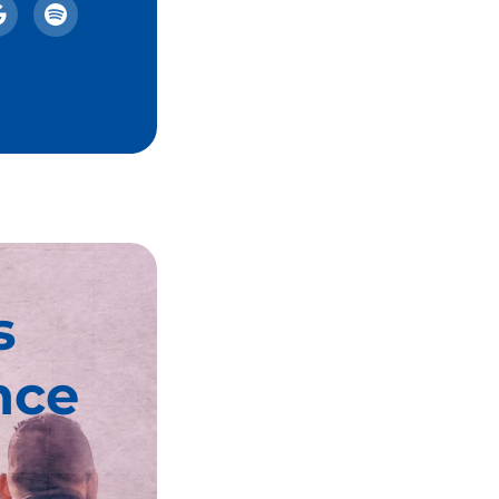
s
nce