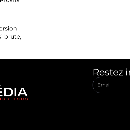
version
i brute,
Restez 