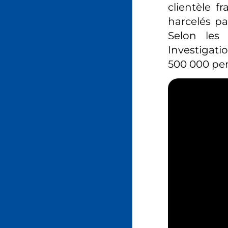
clientèle f
harcelés par
Selon les
Investigatio
500 000 per