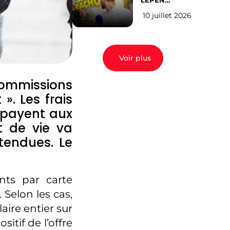
LEPEN
CANDIDATE
10 juillet 2026
EN 2027 : l’avis
des Parisiens
Voir plus
commissions
 ». Les frais
 payent aux
t de vie va
tendues. Le
nts par carte
 Selon les cas,
aire entier sur
itif de l’offre