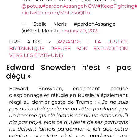
@potus
.
#pardonAssangeNOW
#KeepFighting
pic.twitter.com/MhFzsoQf1b
— Stella Moris #pardonAssange
(@StellaMoris1)
January 20, 2021
LIRE AUSSI >
ASSANGE : LA JUSTICE
BRITANNIQUE REFUSE SON EXTRADITION
VERS LES ÉTATS-UNIS
Edward Snowden n’est « pas
déçu »
Edward Snowden, également accusé
d’espionnage et réfugié en Russie, a également
réagi au dernier geste de Trump :
« Je ne suis
pas du tout déçu de ne pas être pardonné par
un homme qui n’a jamais connu un amour qu’il
n’a pas payé. Mais ce qui reste de ses partisans
ne doivent jamais pardonner le fait que cette
créature simpliste n’ait pas pardonné aux