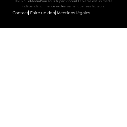
©2025 LeMediaPourTous.fr par Vincent Lapierre est un média
indépendant, financé exclusivement par ses lecteurs.
Contact
Faire un don
Mentions légales