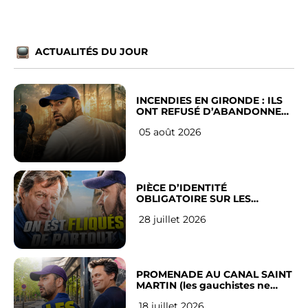
ACTUALITÉS DU JOUR
INCENDIES EN GIRONDE : ILS
ONT REFUSÉ D’ABANDONNER
LEUR VILLE
05 août 2026
PIÈCE D’IDENTITÉ
OBLIGATOIRE SUR LES
RÉSEAUX SOCIAUX : l’avis des
28 juillet 2026
Français
PROMENADE AU CANAL SAINT
MARTIN (les gauchistes ne
veulent pas)
18 juillet 2026