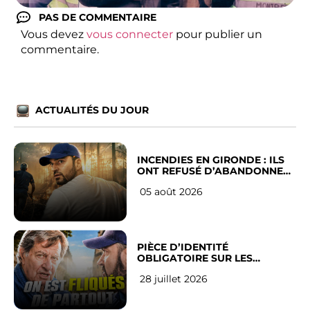
PAS DE COMMENTAIRE
Vous devez
vous connecter
pour publier un
commentaire.
ACTUALITÉS DU JOUR
INCENDIES EN GIRONDE : ILS
ONT REFUSÉ D’ABANDONNER
LEUR VILLE
05 août 2026
PIÈCE D’IDENTITÉ
OBLIGATOIRE SUR LES
RÉSEAUX SOCIAUX : l’avis des
28 juillet 2026
Français