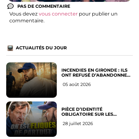
PAS DE COMMENTAIRE
Vous devez
vous connecter
pour publier un
commentaire.
ACTUALITÉS DU JOUR
INCENDIES EN GIRONDE : ILS
ONT REFUSÉ D’ABANDONNER
LEUR VILLE
05 août 2026
PIÈCE D’IDENTITÉ
OBLIGATOIRE SUR LES
RÉSEAUX SOCIAUX : l’avis des
28 juillet 2026
Français