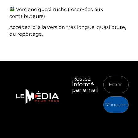
Versions quasi-rushs (réservées aux
contributeurs)
Accédez ici à la version très longue, quasi brute,
du reportage.
Restez
informé
par email
M'inscrire