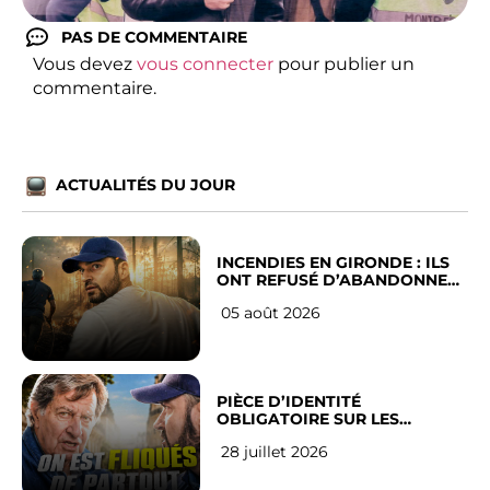
PAS DE COMMENTAIRE
Vous devez
vous connecter
pour publier un
commentaire.
ACTUALITÉS DU JOUR
INCENDIES EN GIRONDE : ILS
ONT REFUSÉ D’ABANDONNER
LEUR VILLE
05 août 2026
PIÈCE D’IDENTITÉ
OBLIGATOIRE SUR LES
RÉSEAUX SOCIAUX : l’avis des
28 juillet 2026
Français