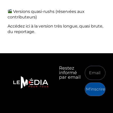
Versions quasi-rushs (réservées aux
contributeurs)
Accédez ici à la version très longue, quasi brute,
du reportage.
Restez
informé
par email
M'inscrire