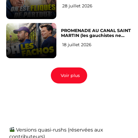
RÉSEAUX SOCIAUX : l’avis des
28 juillet 2026
Français
PROMENADE AU CANAL SAINT
MARTIN (les gauchistes ne
veulent pas)
18 juillet 2026
Voir plus
Versions quasi-rushs (réservées aux
contributeurs)