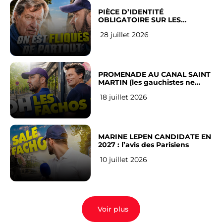
PIÈCE D’IDENTITÉ
OBLIGATOIRE SUR LES
RÉSEAUX SOCIAUX : l’avis des
28 juillet 2026
Français
PROMENADE AU CANAL SAINT
MARTIN (les gauchistes ne
veulent pas)
18 juillet 2026
MARINE LEPEN CANDIDATE EN
2027 : l’avis des Parisiens
10 juillet 2026
Voir plus