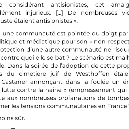
se considérant antisionistes, cet ama
dément injurieux. […] De nombreuses vi
uste étaient antisionistes ».
ù une communauté est pointée du doigt par
litique et médiatique pour son « non-respect d
rotection d’une autre communauté ne risque
e contre quoi elle se bat ? Le scénario est m
e. Dans la soirée de l’adoption de cette prop
 du cimetière juif de Westhoffen étaie
 Castaner annonçant dans la foulée un én
 lutte contre la haine » (empressement qui 
ite aux nombreuses profanations de tombes 
mer les tensions communautaires en France 
oins sûr.