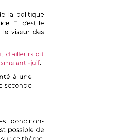
e la politique
e. Et c’est le
 le viseur des
it d’ailleurs dit
isme anti-juif
.
onté à une
la seconde
e est donc non-
st possible de
i sur ce thème.