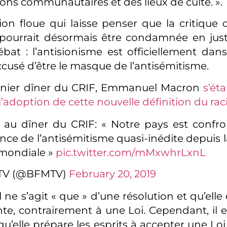
ions communautaires et des lieux de culte. ».
ion floue qui laisse penser que la critique d
 pourrait désormais être condamnée en justic
at : l’antisionisme est officiellement dans
ccusé d’être le masque de l’antisémitisme.
rnier dîner du CRIF, Emmanuel Macron
s’éta
l’adoption de cette nouvelle définition du rac
au dîner du CRIF: « Notre pays est confr
nce de l’antisémitisme quasi-inédite depuis 
mondiale »
pic.twitter.com/mMxwhrLxnL
TV (@BFMTV)
February 20, 2019
 ne s’agit « que » d’une résolution et qu’ell
te, contrairement à une Loi. Cependant, il e
qu’elle prépare les esprits à accepter une Lo