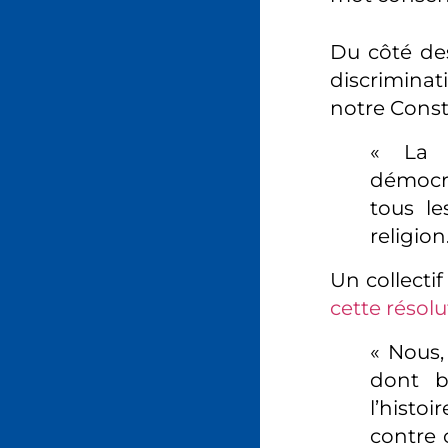
Du côté des
discriminati
notre Consti
« La F
démocra
tous le
religion
Un collectif
cette résolu
« Nous, 
dont b
l’histo
contre 