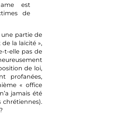
lgame est
ctimes de
 une partie de
e la laïcité »,
-t-elle pas de
alheureusement
osition de loi,
nt profanées,
ième « office
n’a jamais été
chrétiennes).
?