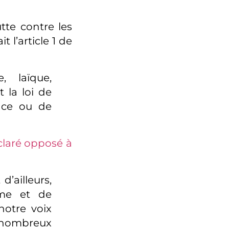
tte contre les
 l’article 1 de
, laïque,
t la loi de
race ou de
laré opposé à
 d’ailleurs,
sme et de
notre voix
s nombreux