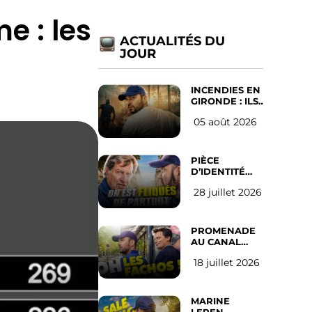
e : les
ACTUALITÉS DU
JOUR
INCENDIES EN
GIRONDE : ILS
ONT REFUSÉ
05 août 2026
D’ABANDONNER
LEUR VILLE
PIÈCE
D’IDENTITÉ
OBLIGATOIRE
28 juillet 2026
SUR LES
RÉSEAUX
SOCIAUX :
l’avis des
PROMENADE
Français
AU CANAL
SAINT MARTIN
18 juillet 2026
(les gauchistes
ne veulent
pas)
MARINE