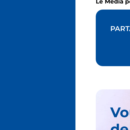
Le Média p
PART
Vo
de