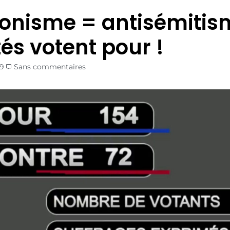
ionisme = antisémitism
és votent pour !
19
Sans commentaires