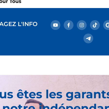
our Tous
AGEZ L'INFO
us êtes les garant
 notre indépenda