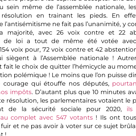
au sein même de l’assemblée nationale, le
résolution en trainant les pieds. En effe
e l’antisémitisme ne fait pas l’unanimité, y c
a majorité, avec 26 voix contre et 22 ab
n de loi a tout de même été votée avec
 154 voix pour, 72 voix contre et 42 abstentio
i siègent à l’Assemblée nationale ! Autre
 fait le choix de quitter l’hémicycle au mom
tion polémique ! Le moins que l’on puisse dir
le courage qui étouffe nos députés,
pourta
nos impôts
. D’autant plus que 10 minutes av
e résolution, les parlementaires votaient le p
nt de la sécurité sociale pour 2020,
ils
au complet avec 547 votants
! Ils ont tous
uir et ne pas avoir à voter sur ce sujet brûl
 !