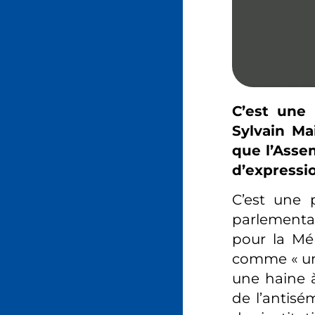
C’est une 
Sylvain Ma
que l’Assem
d’expressio
C’est une 
parlementai
pour la Mém
comme « une
une haine à
de l’antisé