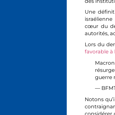
des institut
Une définit
israélienne
cœur du déb
autorités, a
Lors du de
favorable à 
Macron 
résurge
guerre 
— BFM
Notons qu’il
contraignan
considérer 