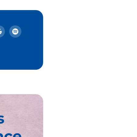
s
nce