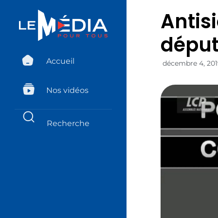
Antis
déput
Accueil
décembre 4, 20
Nos vidéos