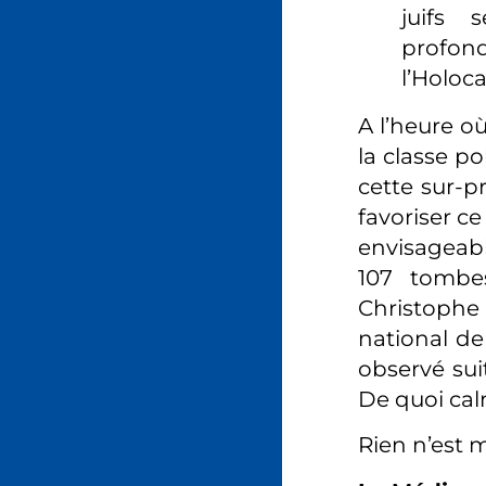
juifs 
profon
l’Holoca
A l’heure o
la classe po
cette sur-p
favoriser c
envisageabl
107 tombes
Christophe
national de
observé su
De quoi cal
Rien n’est m