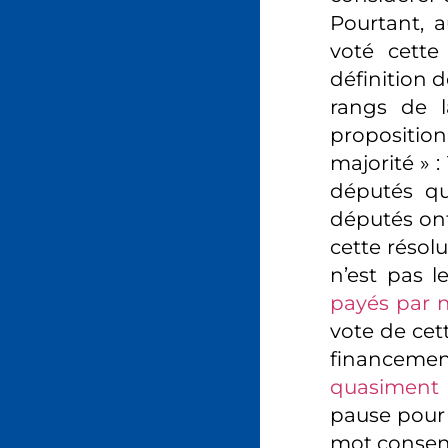
Pourtant, 
voté cette 
définition d
rangs de l
propositio
majorité » :
députés qu
députés ont
cette résolu
n’est pas 
payés par 
vote de cett
financeme
quasiment 
pause pour f
mot consent