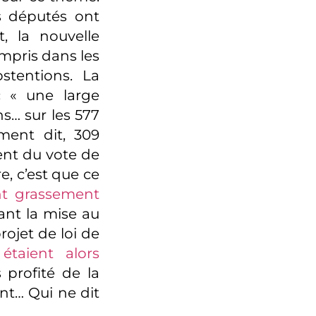
s députés ont
t, la nouvelle
ompris dans les
stentions. La
 « une large
ns… sur les 577
ment dit, 309
ent du vote de
e, c’est que ce
nt grassement
ant la mise au
rojet de loi de
 étaient alors
 profité de la
ant… Qui ne dit