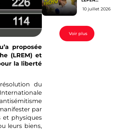
LEPEN
CANDIDATE
10 juillet 2026
EN 2027 : l’avis
des Parisiens
Voir plus
qu’a proposée
che (LREM) et
our la liberté
résolution du
Internationale
’antisémitisme
manifester par
s et physiques
ou leurs biens,