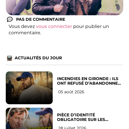
PAS DE COMMENTAIRE
Vous devez
vous connecter
pour publier un
commentaire.
ACTUALITÉS DU JOUR
INCENDIES EN GIRONDE : ILS
ONT REFUSÉ D’ABANDONNER
LEUR VILLE
05 août 2026
PIÈCE D’IDENTITÉ
OBLIGATOIRE SUR LES
RÉSEAUX SOCIAUX : l’avis des
28 juillet 2026
Français