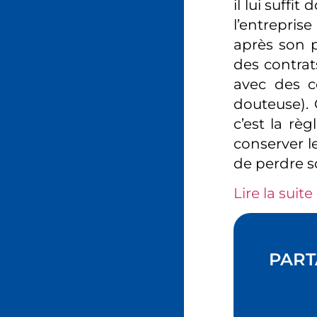
il lui suffi
l’entrepris
après son p
des contrat
avec des c
douteuse). 
c’est la rè
conserver le
de perdre s
Lire la suite 
PART