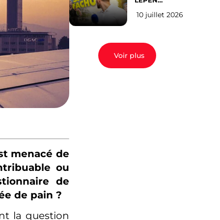
LEPEN
CANDIDATE
10 juillet 2026
EN 2027 : l’avis
des Parisiens
Voir plus
 est menacé de
ntribuable ou
tionnaire de
ée de pain ?
t la question