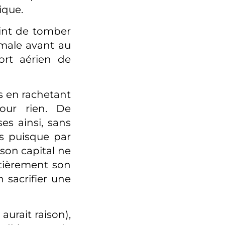
ique.
point de tomber
ormale avant au
port aérien de
s en rachetant
pour rien. De
es ainsi, sans
s puisque par
son capital ne
ntièrement son
n sacrifier une
 aurait raison),