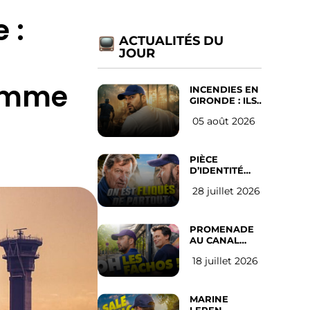
 :
ACTUALITÉS DU
JOUR
Comme
INCENDIES EN
GIRONDE : ILS
ONT REFUSÉ
05 août 2026
D’ABANDONNER
LEUR VILLE
PIÈCE
D’IDENTITÉ
OBLIGATOIRE
28 juillet 2026
SUR LES
RÉSEAUX
SOCIAUX :
l’avis des
PROMENADE
Français
AU CANAL
SAINT MARTIN
18 juillet 2026
(les gauchistes
ne veulent
pas)
MARINE