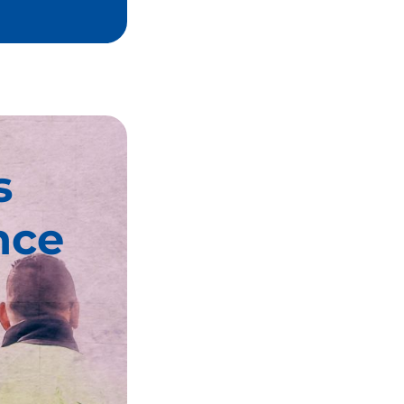
s
nce