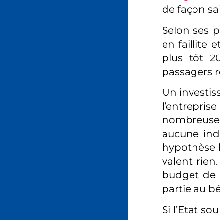
de façon sa
Selon ses p
en faillite
plus tôt 20
passagers re
Un investis
l’entrepri
nombreuses 
aucune ind
hypothèse l
valent rien
budget de r
partie au b
Si l’Etat so