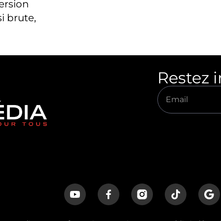
version
i brute,
Restez 