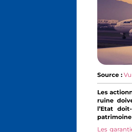
Source :
Vu
Les actionn
ruine doiv
l’Etat do
patrimoine
Les garanti