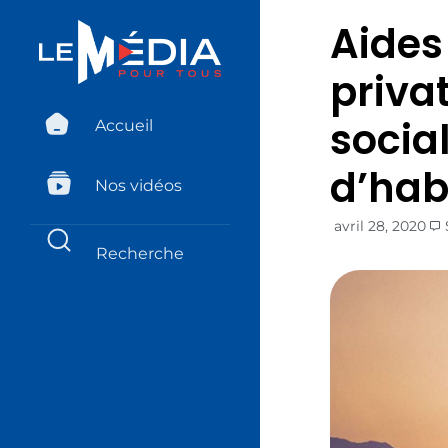
Aides
privat
socia
Accueil
d’hab
Nos vidéos
avril 28, 2020