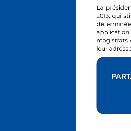
La présiden
2013, qui st
déterminée
application 
magistrats 
leur adresse
PART