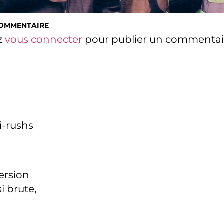
COMMENTAIRE
z
vous connecter
pour publier un commentai
i-rushs
version
i brute,