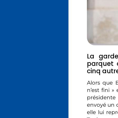
La gard
parquet 
cinq autr
Alors que 
n’est fini 
présidente
envoyé un c
elle lui re