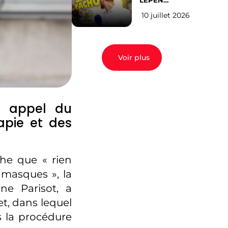
LEPEN
CANDIDATE
10 juillet 2026
EN 2027 : l’avis
des Parisiens
Voir plus
n appel du
apie et des
he que « rien
 masques », la
ne Parisot, a
t, dans lequel
ns la procédure