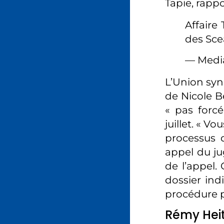
Tapie, rapp
Affaire
des Sce
— Medi
L’Union syn
de Nicole B
« pas forcé
juillet. « V
processus d
appel du ju
de l’appel.
dossier ind
procédure p
Rémy Heit