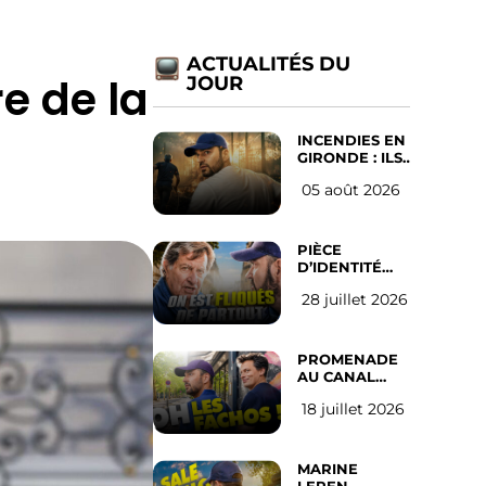
ACTUALITÉS DU
e de la
JOUR
INCENDIES EN
GIRONDE : ILS
ONT REFUSÉ
05 août 2026
D’ABANDONNER
LEUR VILLE
PIÈCE
D’IDENTITÉ
OBLIGATOIRE
28 juillet 2026
SUR LES
RÉSEAUX
SOCIAUX :
l’avis des
PROMENADE
Français
AU CANAL
SAINT MARTIN
18 juillet 2026
(les gauchistes
ne veulent
pas)
MARINE