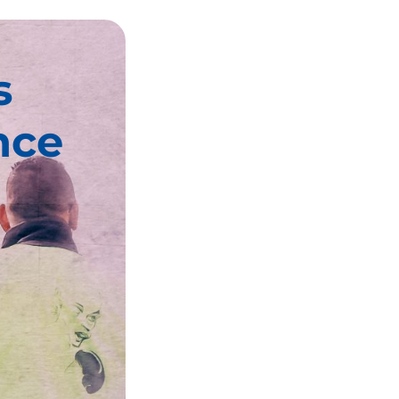
s
nce