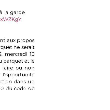
 à la garde
LaxWZKgY
ent aux propos
quet ne serait
2, mercredi 10
du parquet et le
e faire ou non
 l’opportunité
uction dans un
 30 du code de