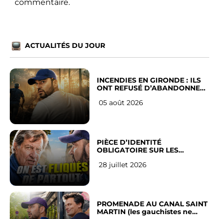
commentaire.
ACTUALITÉS DU JOUR
INCENDIES EN GIRONDE : ILS
ONT REFUSÉ D’ABANDONNER
LEUR VILLE
05 août 2026
PIÈCE D’IDENTITÉ
OBLIGATOIRE SUR LES
RÉSEAUX SOCIAUX : l’avis des
28 juillet 2026
Français
PROMENADE AU CANAL SAINT
MARTIN (les gauchistes ne