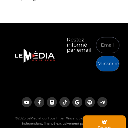
Restez
informé
par email
M'inscrire
©2025 LeMediaPourTous.fr par Vincent Lapierre est un média
indépendant, financé exclusivement par ses lecteurs.
Devenir