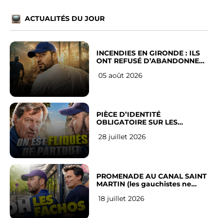
ACTUALITÉS DU JOUR
INCENDIES EN GIRONDE : ILS
ONT REFUSÉ D’ABANDONNER
LEUR VILLE
05 août 2026
PIÈCE D’IDENTITÉ
OBLIGATOIRE SUR LES
RÉSEAUX SOCIAUX : l’avis des
28 juillet 2026
Français
PROMENADE AU CANAL SAINT
MARTIN (les gauchistes ne
veulent pas)
18 juillet 2026