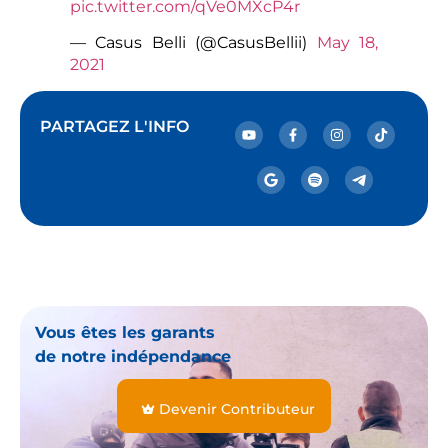
pic.twitter.com/qVe0MXcP4r
— Casus Belli (@CasusBellii)
May 18,
2021
PARTAGEZ L'INFO
Vous êtes les garants
de notre indépendance
Devenir Contributeur