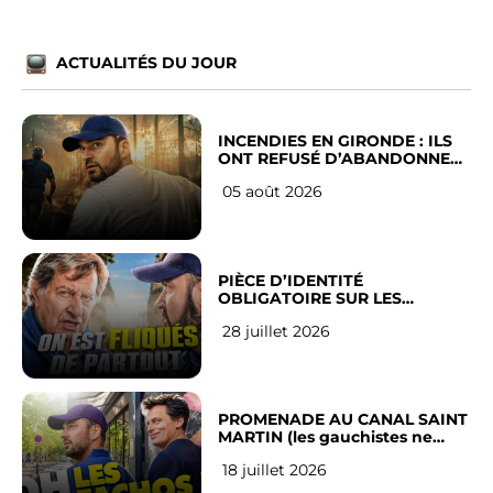
ACTUALITÉS DU JOUR
INCENDIES EN GIRONDE : ILS
ONT REFUSÉ D’ABANDONNER
LEUR VILLE
05 août 2026
PIÈCE D’IDENTITÉ
OBLIGATOIRE SUR LES
RÉSEAUX SOCIAUX : l’avis des
28 juillet 2026
Français
PROMENADE AU CANAL SAINT
MARTIN (les gauchistes ne
veulent pas)
18 juillet 2026