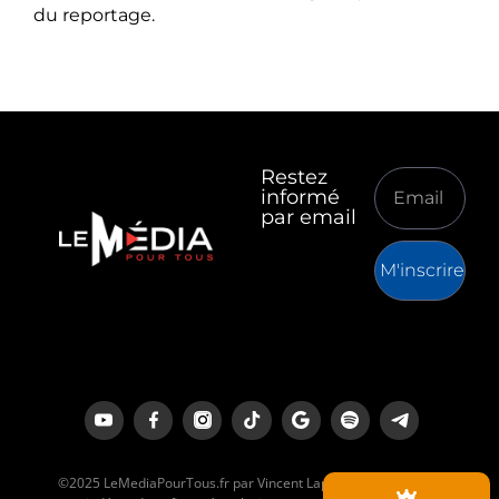
du reportage.
Restez
informé
par email
M'inscrire
©2025 LeMediaPourTous.fr par Vincent Lapierre est un média