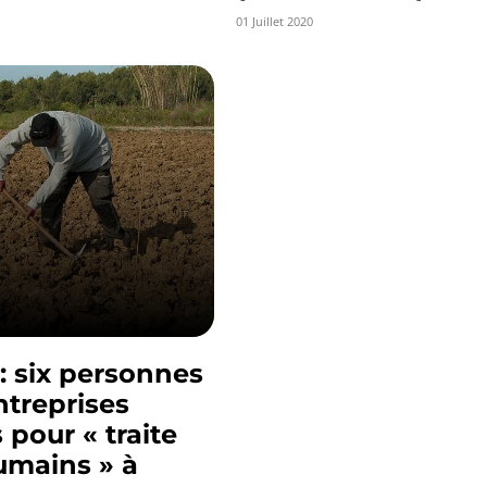
01 Juillet 2020
: six personnes
entreprises
 pour « traite
umains » à