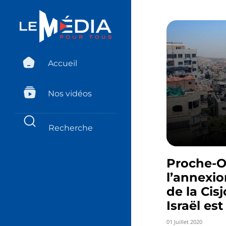
Accueil
Nos vidéos
Proche-Or
l’annexi
de la Cis
Israël es
01 Juillet 2020