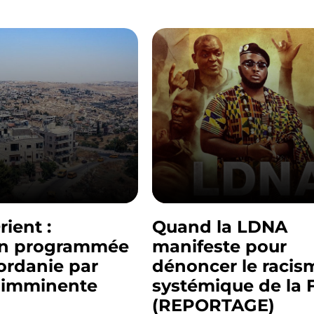
ient :
Quand la LDNA
on programmée
manifeste pour
jordanie par
dénoncer le racis
t imminente
systémique de la 
(REPORTAGE)