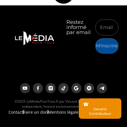
Restez
informé
par email
M'inscrire
©2025 LeMediaPourTous.fr par Vincent Lapierre est un média
indépendant, financé exclusivement par ses lecteurs.
Devenir
Contact
Faire un don
Mentions légales
Contributeur