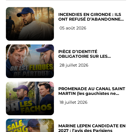
INCENDIES EN GIRONDE : ILS
ONT REFUSÉ D’ABANDONNER
LEUR VILLE
05 août 2026
PIÈCE D’IDENTITÉ
OBLIGATOIRE SUR LES
RÉSEAUX SOCIAUX : l’avis des
28 juillet 2026
Français
PROMENADE AU CANAL SAINT
MARTIN (les gauchistes ne
veulent pas)
18 juillet 2026
MARINE LEPEN CANDIDATE EN
2027 : l’avis des Parisiens