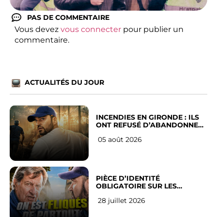
PAS DE COMMENTAIRE
Vous devez
vous connecter
pour publier un
commentaire.
ACTUALITÉS DU JOUR
INCENDIES EN GIRONDE : ILS
ONT REFUSÉ D’ABANDONNER
LEUR VILLE
05 août 2026
PIÈCE D’IDENTITÉ
OBLIGATOIRE SUR LES
RÉSEAUX SOCIAUX : l’avis des
28 juillet 2026
Français