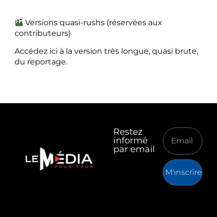
Versions quasi-rushs (réservées aux
contributeurs)
Accédez ici à la version très longue, quasi brute,
du reportage.
Restez
informé
par email
M'inscrire