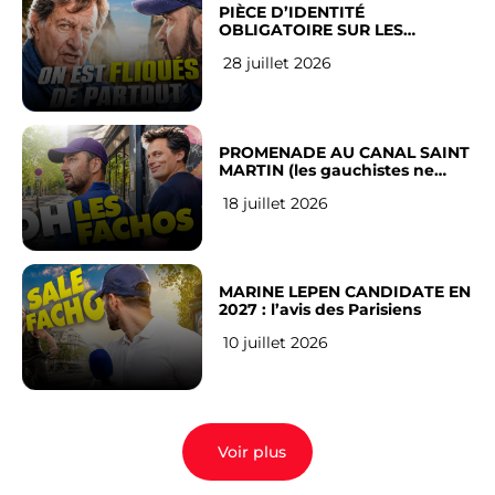
PIÈCE D’IDENTITÉ
OBLIGATOIRE SUR LES
RÉSEAUX SOCIAUX : l’avis des
28 juillet 2026
Français
PROMENADE AU CANAL SAINT
MARTIN (les gauchistes ne
veulent pas)
18 juillet 2026
MARINE LEPEN CANDIDATE EN
2027 : l’avis des Parisiens
10 juillet 2026
Voir plus