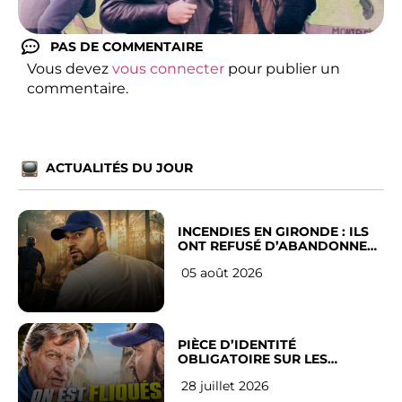
PAS DE COMMENTAIRE
Vous devez
vous connecter
pour publier un
commentaire.
ACTUALITÉS DU JOUR
INCENDIES EN GIRONDE : ILS
ONT REFUSÉ D’ABANDONNER
LEUR VILLE
05 août 2026
PIÈCE D’IDENTITÉ
OBLIGATOIRE SUR LES
RÉSEAUX SOCIAUX : l’avis des
28 juillet 2026
Français