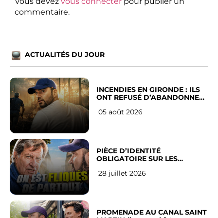
Vous devez
vous connecter
pour publier un
commentaire.
ACTUALITÉS DU JOUR
INCENDIES EN GIRONDE : ILS
ONT REFUSÉ D’ABANDONNER
LEUR VILLE
05 août 2026
PIÈCE D’IDENTITÉ
OBLIGATOIRE SUR LES
RÉSEAUX SOCIAUX : l’avis des
28 juillet 2026
Français
PROMENADE AU CANAL SAINT