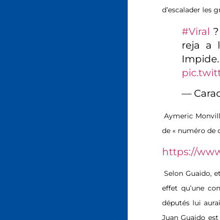
d’escalader les g
#Viral
? 
reja a
Impi
pic.twi
— Carac
Aymeric Monville
de « numéro de c
https://ww
Selon Guaido, e
effet qu’une con
députés lui aura
Juan Guaido est