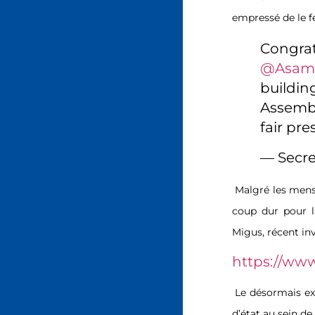
empressé de le fé
Congra
@Asam
buildi
Assembl
fair pre
— Secr
Malgré les mens
coup dur pour l
Migus, récent in
https://ww
Le désormais ex-
d’état au sein de