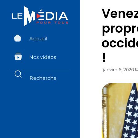
Venez
propr
occid
Accueil
!
Nos vidéos
janvier 6, 2020