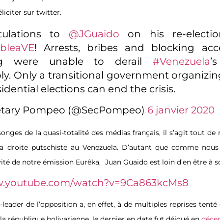
liciter sur twitter.
tulations to
@JGuaido
on his re-electi
bleaVE
! Arrests, bribes and blocking acc
ng were unable to derail
#Venezuela
’
y. Only a transitional government organizin
sidential elections can end the crisis.
etary Pompeo (@SecPompeo)
6 janvier 2020
onges de la quasi-totalité des médias français, il s’agit tout 
a droite putschiste au Venezuela. D’autant que comme nous
vité de notre émission Eurêka,
Juan Guaido est loin d’en être à s
w.youtube.com/watch?v=9Ca863kcMs8
leader de l’opposition a, en effet, à de multiples reprises tent
 la république bolivarienne, le dernier en date fut déjoué en
déce