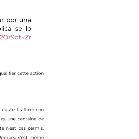
ar por una
lica se lo
/I2Or9otkZr
ualifier cette action
 doute. Il affirme en
t qu’une centaine de
te n’est pas permis,
e Pompeo s’est même