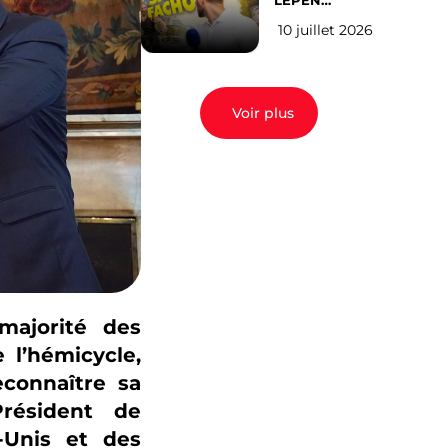
LEPEN
CANDIDATE
10 juillet 2026
EN 2027 : l’avis
des Parisiens
Voir plus
majorité des
l’hémicycle,
connaître sa
Président de
-Unis et des