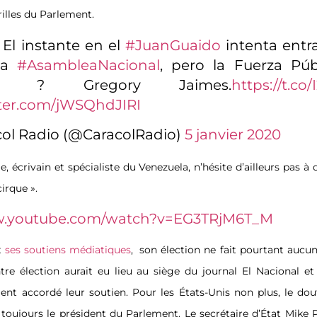
rilles du Parlement.
El instante en el
#JuanGuaido
intenta entr
 la
#AsambleaNacional
, pero la Fuerza Púb
de. ? Gregory Jaimes.
https://t.co
tter.com/jWSQhdJIRI
ol Radio (@CaracolRadio)
5 janvier 2020
, écrivain et spécialiste du Venezuela, n’hésite d’ailleurs pas à q
irque ».
w.youtube.com/watch?v=EG3TRjM6T_M
t
ses soutiens médiatiques
,
son élection ne fait pourtant aucun
tre élection aurait eu lieu au siège du journal El Nacional e
ient accordé leur soutien. Pour les États-Unis non plus, le dou
 toujours le président du Parlement. Le secrétaire d’État Mik