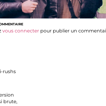
COMMENTAIRE
z
vous connecter
pour publier un commentai
i-rushs
version
i brute,