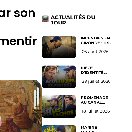
ar son
ACTUALITÉS DU
JOUR
mentir
INCENDIES EN
GIRONDE : ILS
ONT REFUSÉ
05 août 2026
D’ABANDONNER
LEUR VILLE
PIÈCE
D’IDENTITÉ
OBLIGATOIRE
28 juillet 2026
SUR LES
RÉSEAUX
SOCIAUX :
l’avis des
PROMENADE
Français
AU CANAL
SAINT MARTIN
18 juillet 2026
(les gauchistes
ne veulent
pas)
MARINE