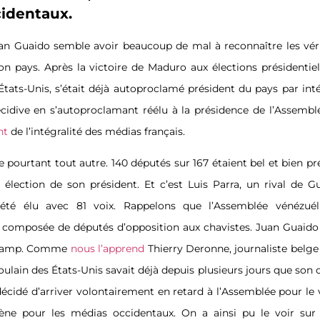
identaux.
n Guaido semble avoir beaucoup de mal à reconnaître les véri
on pays. Après la victoire de Maduro aux élections présidentiel
États-Unis, s’était déjà autoproclamé président du pays par inté
récidive en s’autoproclamant réélu à la présidence de l’Assembl
nt
de l’intégralité des médias français.
e pourtant tout autre. 140 députés sur 167 étaient bel et bien p
 élection de son président. Et c’est Luis Parra, un rival de Gua
té élu avec 81 voix. Rappelons que l’Assemblée vénézuélie
 composée de députés d’opposition aux chavistes. Juan Guaido
 camp. Comme
nous l’apprend
Thierry Deronne, journaliste belge
oulain des États-Unis savait déjà depuis plusieurs jours que son
 décidé d’arriver volontairement en retard à l’Assemblée pour le
ne pour les médias occidentaux. On a ainsi pu le voir sur