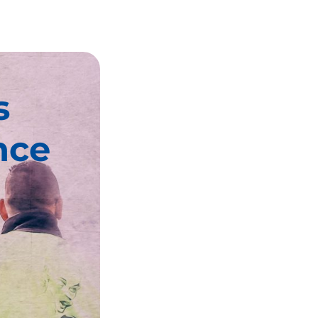
s
nce