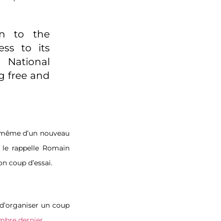
on to the
ess to its
s National
g free and
de même d’un nouveau
 le rappelle Romain
on coup d’essai.
é d’organiser un coup
mbre dernier
.