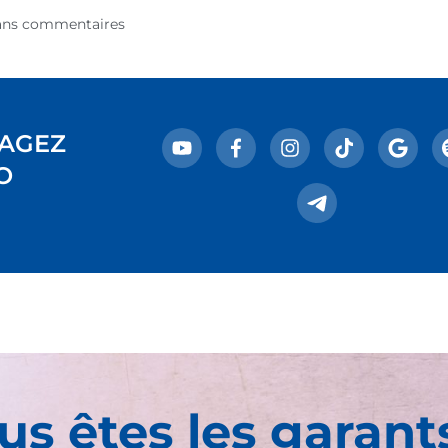
ans commentaires
AGEZ
O
us êtes les garant