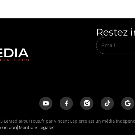
Restez 
 LeMediaPourTous.fr par Vincent Lapierre est un média indépenda
e un don
Mentions légales