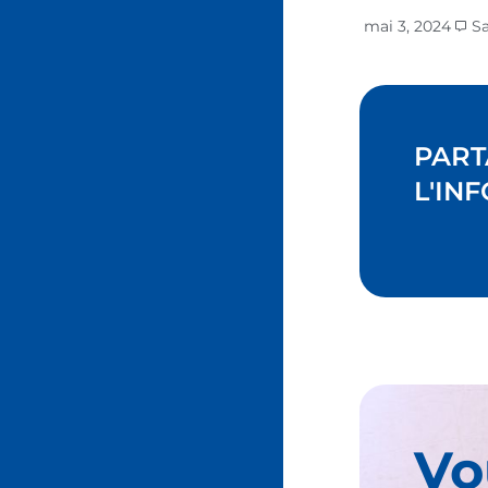
mai 3, 2024
S
PART
L'INF
Vo