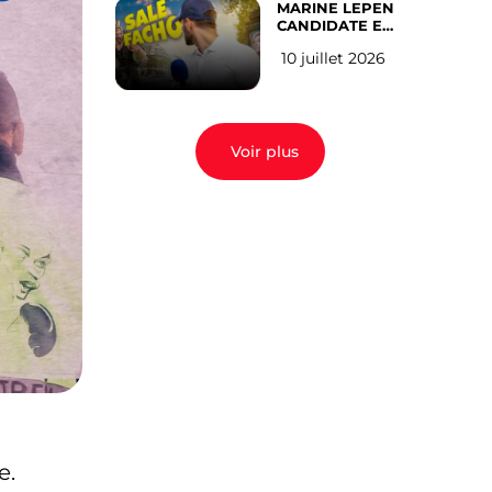
MARINE LEPEN
CANDIDATE EN
2027 : l’avis des
10 juillet 2026
Parisiens
Voir plus
e.