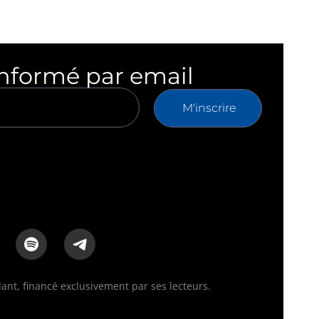
informé par email
M'inscrire
nt, financé exclusivement par ses lecteurs.