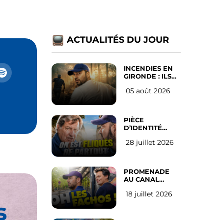
ACTUALITÉS DU JOUR
INCENDIES EN
GIRONDE : ILS
ONT REFUSÉ
05 août 2026
D’ABANDONNER
LEUR VILLE
PIÈCE
D’IDENTITÉ
OBLIGATOIRE
28 juillet 2026
SUR LES
RÉSEAUX
SOCIAUX : l’avis
des Français
PROMENADE
AU CANAL
SAINT MARTIN
18 juillet 2026
(les gauchistes
s
ne veulent pas)