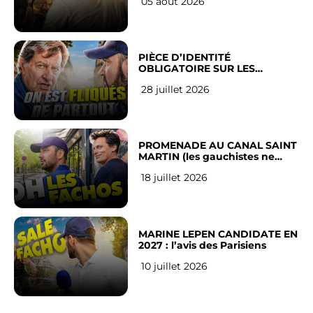
05 août 2026
PIÈCE D’IDENTITÉ
OBLIGATOIRE SUR LES
RÉSEAUX SOCIAUX : l’avis des
28 juillet 2026
Français
PROMENADE AU CANAL SAINT
MARTIN (les gauchistes ne
veulent pas)
18 juillet 2026
MARINE LEPEN CANDIDATE EN
2027 : l’avis des Parisiens
10 juillet 2026