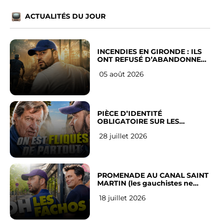
ACTUALITÉS DU JOUR
INCENDIES EN GIRONDE : ILS
ONT REFUSÉ D’ABANDONNER
LEUR VILLE
05 août 2026
PIÈCE D’IDENTITÉ
OBLIGATOIRE SUR LES
RÉSEAUX SOCIAUX : l’avis des
28 juillet 2026
Français
PROMENADE AU CANAL SAINT
MARTIN (les gauchistes ne
veulent pas)
18 juillet 2026