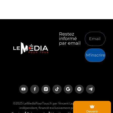
Restez
informé
par email
M'inscrire
©2025 LeMediaPourTous.fr par Vincent Lapierre est un média
indépendant, financé exclusivement par ses lecteurs.
Devenir