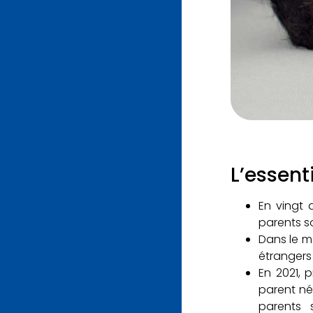
L’essenti
En vingt 
parents so
Dans le m
étrangers
En 2021, 
parent né 
parents 