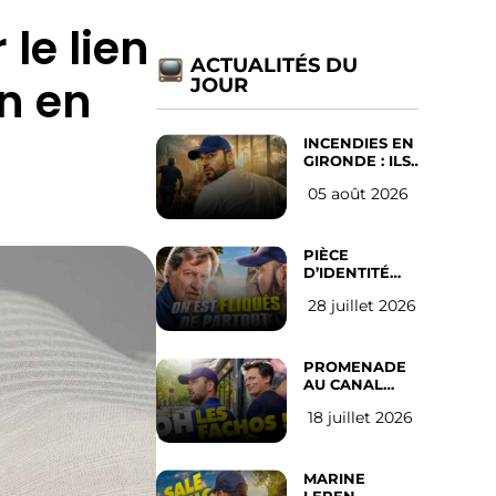
le lien
ACTUALITÉS DU
on en
JOUR
INCENDIES EN
GIRONDE : ILS
ONT REFUSÉ
05 août 2026
D’ABANDONNER
LEUR VILLE
PIÈCE
D’IDENTITÉ
OBLIGATOIRE
28 juillet 2026
SUR LES
RÉSEAUX
SOCIAUX :
l’avis des
PROMENADE
Français
AU CANAL
SAINT MARTIN
18 juillet 2026
(les gauchistes
ne veulent
pas)
MARINE