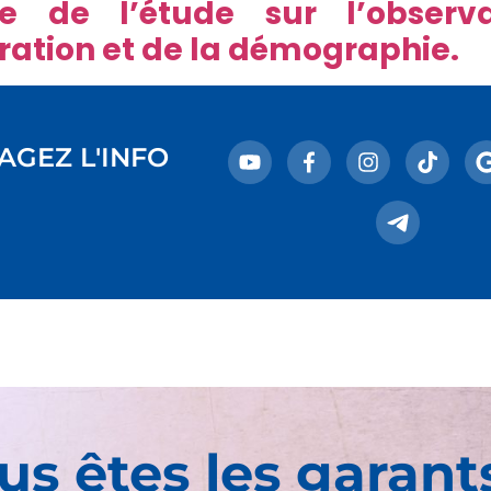
te de l’étude sur l’observ
ration et de la démographie.
AGEZ L'INFO
us êtes les garant