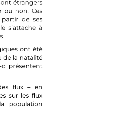
sont étrangers
er ou non. Ces
partir de ses
cle s’attache à
s.
giques ont été
de la natalité
s-ci présentent
des flux – en
s sur les flux
la population