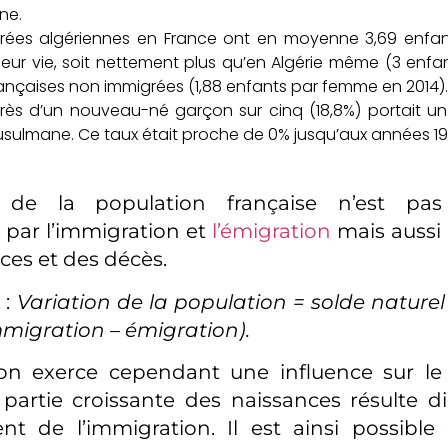
ne.
grées algériennes en France ont en moyenne 3,69 enf
leur vie, soit nettement plus qu’en Algérie même (3 enf
rançaises non immigrées (1,88 enfants par femme en 2014).
près d’un nouveau-né garçon sur cinq (18,8%) portait u
ulmane. Ce taux était proche de 0% jusqu’aux années 19
on de la population française n’est pa
par l’immigration et
l’émigration
mais aussi 
ces et des décès.
 :
Variation de la population = solde naturel
mmigration – émigration).
ion exerce cependant une influence sur le 
partie croissante des naissances résulte 
nt de l’immigration. Il est ainsi possible