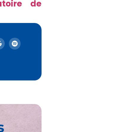
atoire de
s