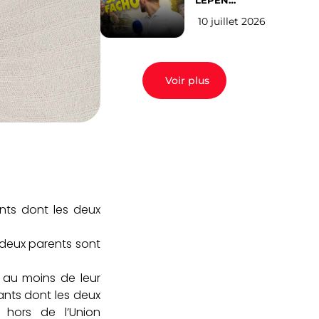
LEPEN
CANDIDATE
10 juillet 2026
EN 2027 : l’avis
des Parisiens
Voir plus
ants dont les deux
deux parents sont
n au moins de leur
fants dont les deux
 hors de l’Union