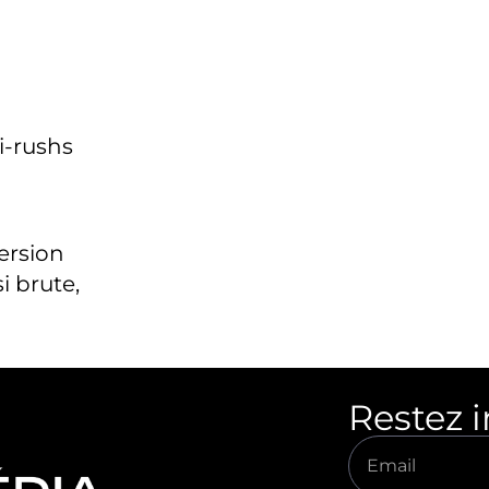
i-rushs
version
i brute,
Restez 