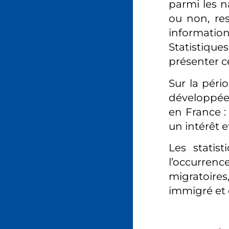
parmi les n
ou non, res
informatio
Statistiques
présenter c
Sur la péri
développées
en France : 
un intérêt 
Les statis
l’occurrenc
migratoire
immigré et 