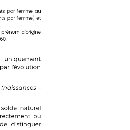
ants par femme au
ants par femme) et
n prénom d’origine
60.
s uniquement
par l’évolution
 (naissances –
solde naturel
directement ou
 de distinguer