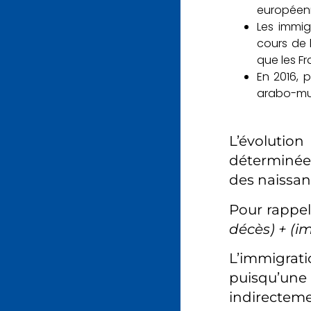
européen
Les immi
cours de 
que les F
En 2016, 
arabo-mus
L’évoluti
déterminée 
des naissan
Pour rappel
décès) + (i
L’immigrat
puisqu’une 
indirecteme