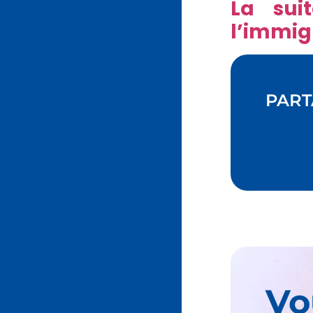
La sui
l’immig
PART
Vo