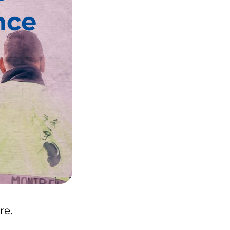
nce
re.