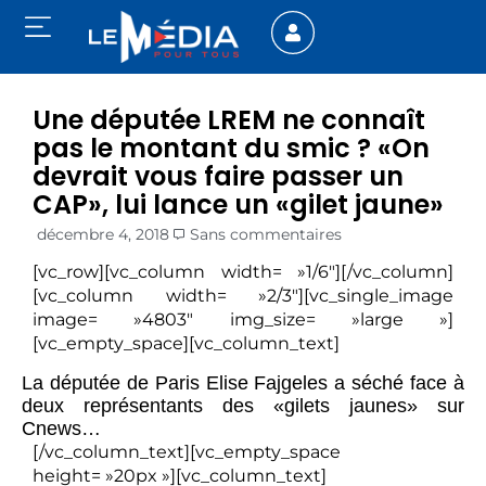
Une députée LREM ne connaît
pas le montant du smic ? «On
devrait vous faire passer un
CAP», lui lance un «gilet jaune»
décembre 4, 2018
Sans commentaires
[vc_row][vc_column width= »1/6″][/vc_column]
[vc_column width= »2/3″][vc_single_image
image= »4803″ img_size= »large »]
[vc_empty_space][vc_column_text]
La députée de Paris Elise Fajgeles a séché face à
deux représentants des «gilets jaunes» sur
Cnews…
[/vc_column_text][vc_empty_space
height= »20px »][vc_column_text]