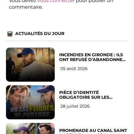
Vous devez
vous connecter
pour publier un
commentaire.
ACTUALITÉS DU JOUR
INCENDIES EN GIRONDE : ILS
ONT REFUSÉ D’ABANDONNER
LEUR VILLE
05 août 2026
PIÈCE D’IDENTITÉ
OBLIGATOIRE SUR LES
RÉSEAUX SOCIAUX : l’avis des
28 juillet 2026
Français
PROMENADE AU CANAL SAINT