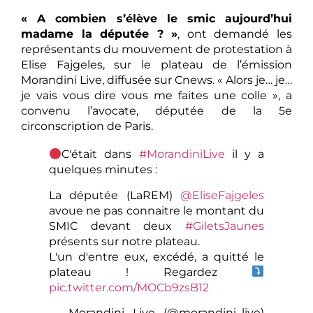
« A combien s’élève le smic aujourd’hui
madame la députée ? »
, ont demandé les
représentants du mouvement de protestation à
Elise Fajgeles, sur le plateau de l’émission
Morandini Live, diffusée sur Cnews. « Alors je… je…
je vais vous dire vous me faites une colle », a
convenu l’avocate, députée de la 5e
circonscription de Paris.
C'était dans
#MorandiniLive
il y a
quelques minutes :
La députée (LaREM)
@EliseFajgeles
avoue ne pas connaitre le montant du
SMIC devant deux
#GiletsJaunes
présents sur notre plateau.
L'un d'entre eux, excédé, a quitté le
plateau ! Regardez
pic.twitter.com/MOCb9zsB12
— Morandini Live (@morandini_live)