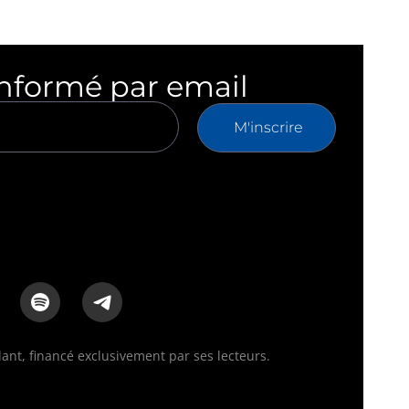
informé par email
M'inscrire
nt, financé exclusivement par ses lecteurs.