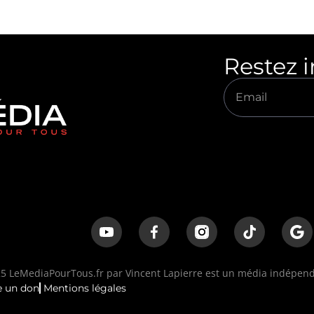
Restez 
 LeMediaPourTous.fr par Vincent Lapierre est un média indépenda
e un don
Mentions légales