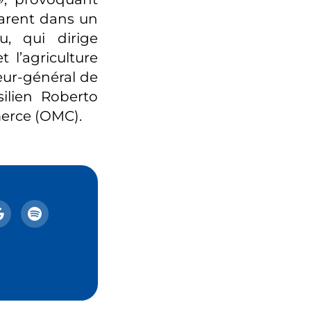
larent dans un
 qui dirige
 l’agriculture
eur-général de
ilien Roberto
merce (OMC).