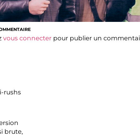
COMMENTAIRE
z
vous connecter
pour publier un commentai
i-rushs
version
i brute,