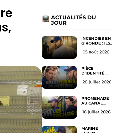
ire
ACTUALITÉS DU
s,
JOUR
INCENDIES EN
GIRONDE : ILS
ONT REFUSÉ
05 août 2026
D’ABANDONNER
LEUR VILLE
PIÈCE
D’IDENTITÉ
OBLIGATOIRE
28 juillet 2026
SUR LES
RÉSEAUX
SOCIAUX :
l’avis des
PROMENADE
Français
AU CANAL
SAINT MARTIN
18 juillet 2026
(les gauchistes
ne veulent
pas)
MARINE