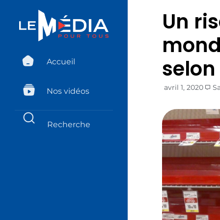
Un ri
mondi
selon
Accueil
avril 1, 2020
S
Nos vidéos