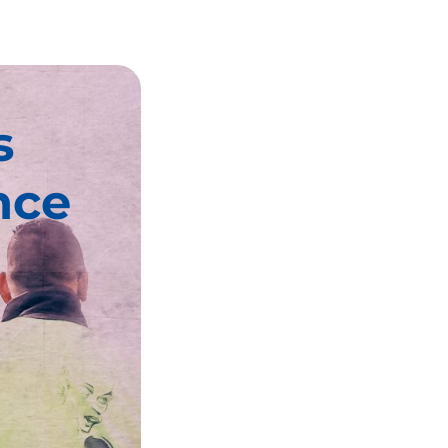
s
nce