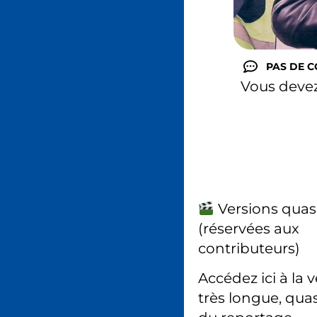
PAS DE 
Vous deve
Versions quas
(réservées aux
contributeurs)
Accédez ici à la 
très longue, quas