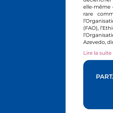
elle-même «
rare comm
l’Organisat
(FAO), l’Et
l’Organisa
Azevedo, di
Lire la suite 
PART