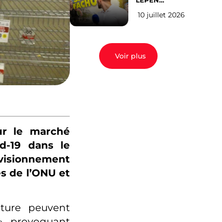
LEPEN
CANDIDATE
10 juillet 2026
EN 2027 : l’avis
des Parisiens
Voir plus
ur le marché
d-19 dans le
visionnement
es de l’ONU et
iture peuvent
 », provoquant