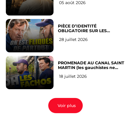
05 août 2026
PIÈCE D’IDENTITÉ
OBLIGATOIRE SUR LES
RÉSEAUX SOCIAUX : l’avis des
28 juillet 2026
Français
PROMENADE AU CANAL SAINT
MARTIN (les gauchistes ne
veulent pas)
18 juillet 2026
Voir plus