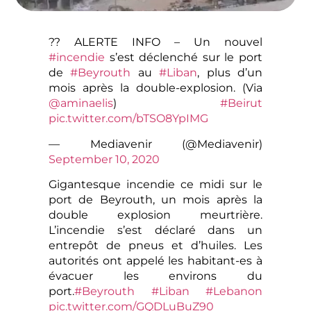
?? ALERTE INFO – Un nouvel
#incendie
s’est déclenché sur le port
de
#Beyrouth
au
#Liban
, plus d’un
mois après la double-explosion. (Via
@aminaelis
)
#Beirut
pic.twitter.com/bTSO8YpIMG
— Mediavenir (@Mediavenir)
September 10, 2020
Gigantesque incendie ce midi sur le
port de Beyrouth, un mois après la
double explosion meurtrière.
L’incendie s’est déclaré dans un
entrepôt de pneus et d’huiles. Les
autorités ont appelé les habitant-es à
évacuer les environs du
port.
#Beyrouth
#Liban
#Lebanon
pic.twitter.com/GQDLuBuZ90