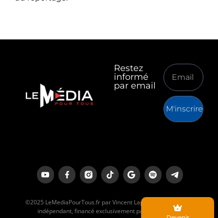
Restez
informé
par email
M'inscrire
©2025 LeMediaPourTous.fr par Vincent Lapierre est un média
indépendant, financé exclusivement par ses lecteurs.
Devenir