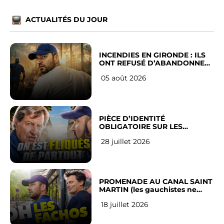
ACTUALITÉS DU JOUR
INCENDIES EN GIRONDE : ILS
ONT REFUSÉ D’ABANDONNER
LEUR VILLE
05 août 2026
PIÈCE D’IDENTITÉ
OBLIGATOIRE SUR LES
RÉSEAUX SOCIAUX : l’avis des
28 juillet 2026
Français
PROMENADE AU CANAL SAINT
MARTIN (les gauchistes ne
veulent pas)
18 juillet 2026