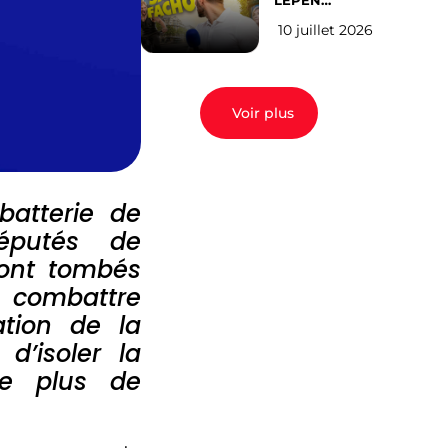
LEPEN
CANDIDATE
10 juillet 2026
EN 2027 : l’avis
des Parisiens
Voir plus
batterie de
éputés de
sont tombés
 combattre
ation de la
d’isoler la
ige plus de