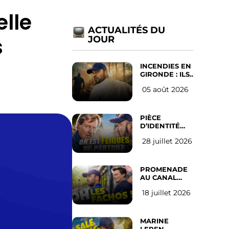
lle
ACTUALITÉS DU
s
JOUR
INCENDIES EN
GIRONDE : ILS
ONT REFUSÉ
05 août 2026
D’ABANDONNER
LEUR VILLE
PIÈCE
D’IDENTITÉ
OBLIGATOIRE
28 juillet 2026
SUR LES
RÉSEAUX
SOCIAUX :
l’avis des
PROMENADE
Français
AU CANAL
SAINT MARTIN
18 juillet 2026
(les gauchistes
ne veulent
pas)
MARINE