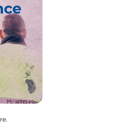
nce
re.