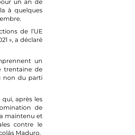
pour un an de
ela à quelques
cembre.
ctions de l’UE
1 », a déclaré
omprennent un
e trentaine de
 non du parti
qui, après les
nomination de
e a maintenu et
ales contre le
icolás Maduro.