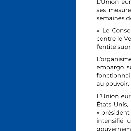
L’Union eu
ses mesures
semaines de
« Le Consei
contre le V
l’entité su
L’organism
embargo sur
fonctionna
au pouvoir.
L’Union eur
États-Unis
« président
intensifié 
gouvernemen