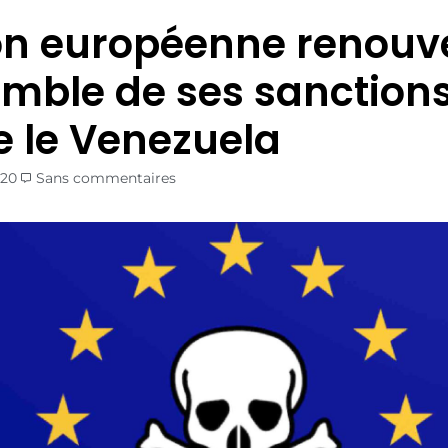
on européenne renouve
emble de ses sanction
e le Venezuela
020
Sans commentaires