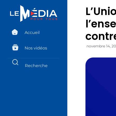
L’Uni
l’ens
contr
Accueil
novembre 14, 2
Nos vidéos