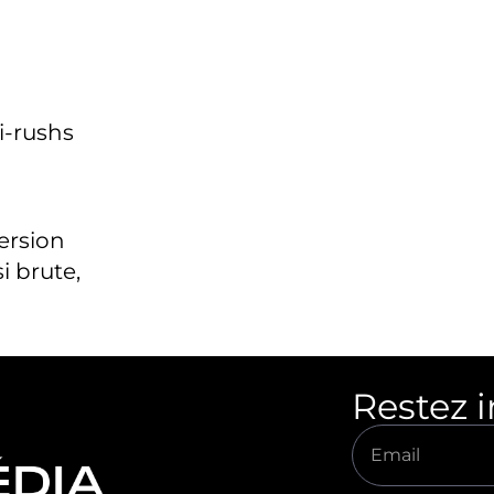
i-rushs
version
i brute,
Restez 