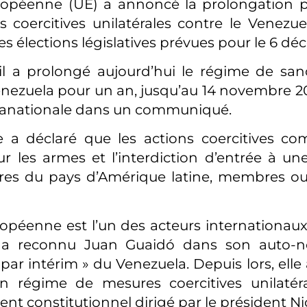
ropéenne (UE) a annoncé la prolongation 
 coercitives unilatérales contre le Venezu
s élections législatives prévues pour le 6 dé
l a prolongé aujourd’hui le régime de san
enezuela pour un an, jusqu’au 14 novembre 202
pranationale dans un communiqué.
e a déclaré que les actions coercitives c
 les armes et l’interdiction d’entrée à un
ires du pays d’Amérique latine, membres ou
opéenne est l’un des acteurs internationaux 
, a reconnu Juan Guaidó dans son auto-
 par intérim » du Venezuela. Depuis lors, ell
un régime de mesures coercitives unilatér
t constitutionnel dirigé par le président N