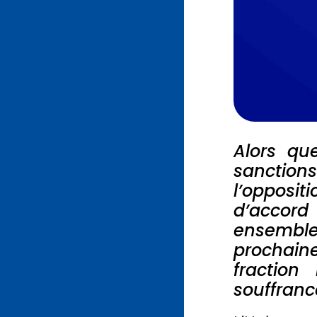
Alors qu
sanctio
l’opposi
d’accor
ensemble
prochain
fraction
souffranc