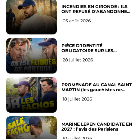
INCENDIES EN GIRONDE : ILS
ONT REFUSÉ D’ABANDONNER
LEUR VILLE
05 août 2026
PIÈCE D’IDENTITÉ
OBLIGATOIRE SUR LES
RÉSEAUX SOCIAUX : l’avis des
28 juillet 2026
Français
PROMENADE AU CANAL SAINT
MARTIN (les gauchistes ne
veulent pas)
18 juillet 2026
MARINE LEPEN CANDIDATE EN
2027 : l’avis des Parisiens
10 juillet 2026