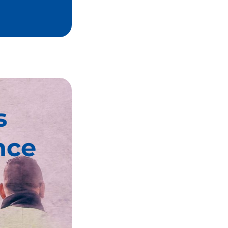
s
nce