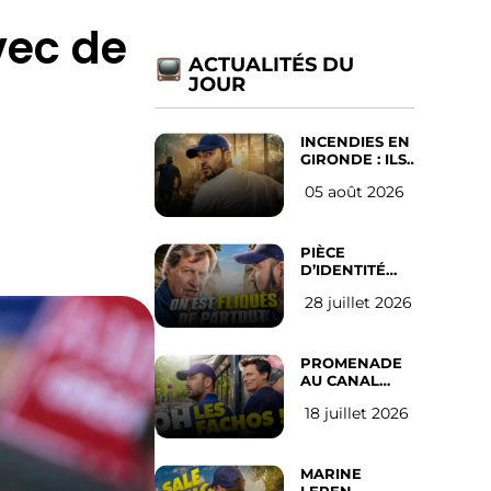
vec de
ACTUALITÉS DU
JOUR
INCENDIES EN
GIRONDE : ILS
ONT REFUSÉ
05 août 2026
D’ABANDONNER
LEUR VILLE
PIÈCE
D’IDENTITÉ
OBLIGATOIRE
28 juillet 2026
SUR LES
RÉSEAUX
SOCIAUX :
l’avis des
PROMENADE
Français
AU CANAL
SAINT MARTIN
18 juillet 2026
(les gauchistes
ne veulent
pas)
MARINE