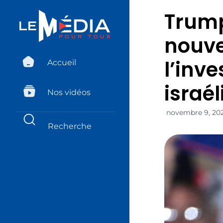
Trump
nouve
l’inve
Accueil
israé
Nos vidéos
novembre 9, 20