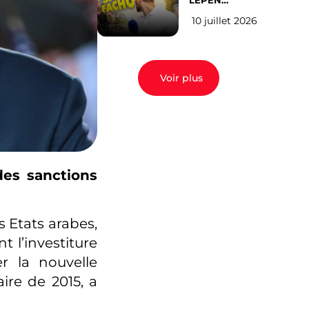
LEPEN
CANDIDATE
10 juillet 2026
EN 2027 : l’avis
des Parisiens
Voir plus
des sanctions
s Etats arabes,
 l’investiture
r la nouvelle
ire de 2015, a