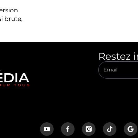
version
i brute,
Restez 