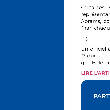
Certaines 
représentan
Abrams, co
l’Iran chaq
(…)
Un officiel
13
que « le 
que Biden n
LIRE L’ART
PART