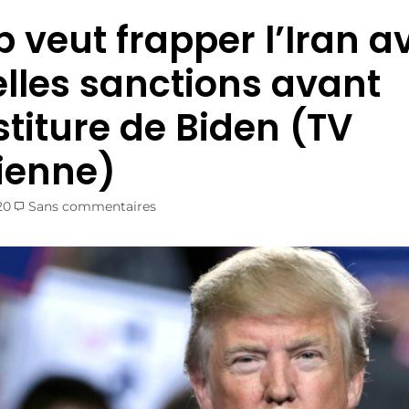
 veut frapper l’Iran a
lles sanctions avant
stiture de Biden (TV
lienne)
20
Sans commentaires