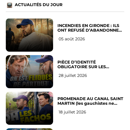
ACTUALITÉS DU JOUR
INCENDIES EN GIRONDE : ILS
ONT REFUSÉ D’ABANDONNER
LEUR VILLE
05 août 2026
PIÈCE D’IDENTITÉ
OBLIGATOIRE SUR LES
RÉSEAUX SOCIAUX : l’avis des
28 juillet 2026
Français
PROMENADE AU CANAL SAINT
MARTIN (les gauchistes ne
veulent pas)
18 juillet 2026