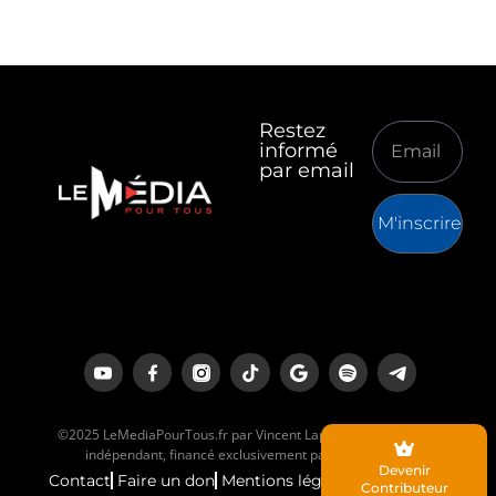
Restez
informé
par email
M'inscrire
©2025 LeMediaPourTous.fr par Vincent Lapierre est un média
indépendant, financé exclusivement par ses lecteurs.
Devenir
Contact
Faire un don
Mentions légales
Contributeur