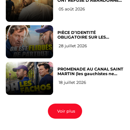
ONT REFUSÉ D’ABANDONNER
LEUR VILLE
05 août 2026
PIÈCE D’IDENTITÉ
OBLIGATOIRE SUR LES
RÉSEAUX SOCIAUX : l’avis des
28 juillet 2026
Français
PROMENADE AU CANAL SAINT
MARTIN (les gauchistes ne
veulent pas)
18 juillet 2026
Voir plus