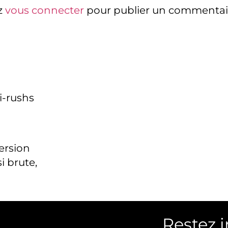
z
vous connecter
pour publier un commentai
i-rushs
version
i brute,
Restez 