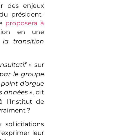
r des enjeux
du président-
re
proposera à
tion en une
la transition
nsultatif
»
sur
par le groupe
 point d’orgue
es années
»
, dit
 l’Institut de
 vraiment
?
sollicitations
d’exprimer leur