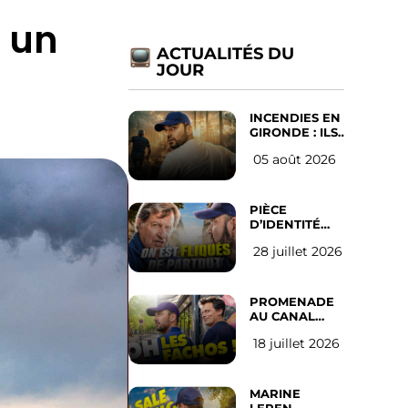
: un
ACTUALITÉS DU
JOUR
INCENDIES EN
GIRONDE : ILS
ONT REFUSÉ
05 août 2026
D’ABANDONNER
LEUR VILLE
PIÈCE
D’IDENTITÉ
OBLIGATOIRE
28 juillet 2026
SUR LES
RÉSEAUX
SOCIAUX :
l’avis des
PROMENADE
Français
AU CANAL
SAINT MARTIN
18 juillet 2026
(les gauchistes
ne veulent
pas)
MARINE