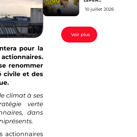
LEPEN
CANDIDATE
10 juillet 2026
EN 2027 : l’avis
des Parisiens
Voir plus
ntera pour la
actionnaires.
t se renommer
 civile et des
ue.
le climat à ses
atégie verte
nnaires, dans
mniprésents.
s actionnaires