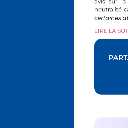
avis sur la
neutralité 
certaines a
LIRE LA SUI
PART