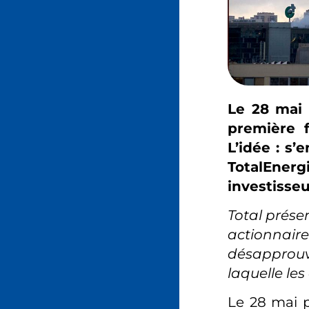
Le 28 mai 
première f
L’idée : s
TotalEnergi
investisse
T
otal présen
actionnai
désapprouv
laquelle les
Le 28 mai p