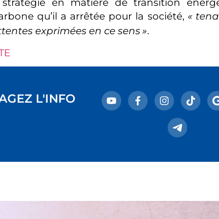
 stratégie en matière de transition énerg
carbone qu’il a arrêtée pour la société,
«
tena
ttentes exprimées en ce sens
»
.
TE
AGEZ L'INFO