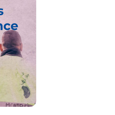
s
nce