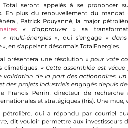
Total seront appelés à se prononcer su
ts. En plus du renouvellement du mandat 
énéral, Patrick Pouyanné, la major pétroliè
naires
«
d’approuver
»
sa transforma
e
«
multi-énergies
»
, qui s’engage
«
dans 
e
»
, en s’appelant désormais TotalEnergies.
tal présentera une résolution
«
pour vote co
fs climatiques.
«
Cette assemblée est vécue 
alidation de la part des actionnaires, un
t des projets industriels engagés depuis d
re
Francis Perrin, directeur de recherche à
ternationales et stratégiques (Iris). Une mue,
e pétrolière, qui a répondu par courriel aux 
rre
, dit vouloir permettre aux investisseurs 