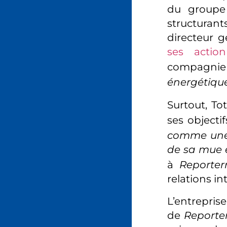
du groupe 
structuran
directeur g
ses action
compagni
énergétiqu
Surtout, To
ses objecti
comme une v
de sa mue e
à
Reporter
relations in
L’entrepris
de
Reporte