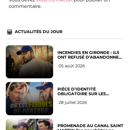
commentaire.
ACTUALITÉS DU JOUR
INCENDIES EN GIRONDE : ILS
ONT REFUSÉ D’ABANDONNER
LEUR VILLE
05 août 2026
PIÈCE D’IDENTITÉ
OBLIGATOIRE SUR LES
RÉSEAUX SOCIAUX : l’avis des
28 juillet 2026
Français
PROMENADE AU CANAL SAINT