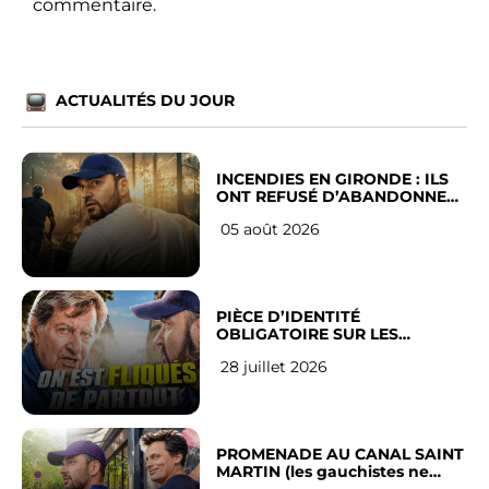
commentaire.
ACTUALITÉS DU JOUR
INCENDIES EN GIRONDE : ILS
ONT REFUSÉ D’ABANDONNER
LEUR VILLE
05 août 2026
PIÈCE D’IDENTITÉ
OBLIGATOIRE SUR LES
RÉSEAUX SOCIAUX : l’avis des
28 juillet 2026
Français
PROMENADE AU CANAL SAINT
MARTIN (les gauchistes ne