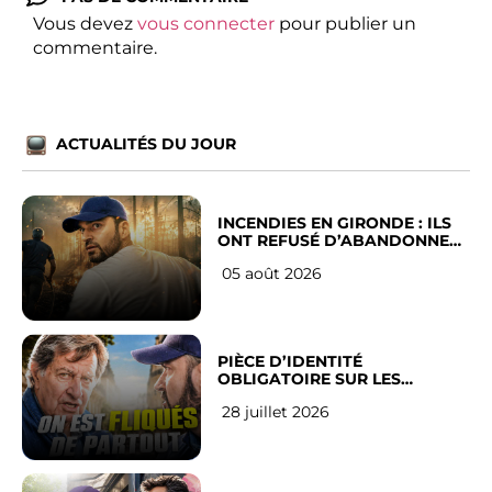
Vous devez
vous connecter
pour publier un
commentaire.
ACTUALITÉS DU JOUR
INCENDIES EN GIRONDE : ILS
ONT REFUSÉ D’ABANDONNER
LEUR VILLE
05 août 2026
PIÈCE D’IDENTITÉ
OBLIGATOIRE SUR LES
RÉSEAUX SOCIAUX : l’avis des
28 juillet 2026
Français