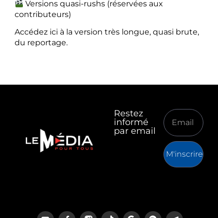
Versions quasi-rushs (réservées aux
contributeurs)
Accédez ici à la version très longue, quasi brute,
du reportage.
Restez
informé
par email
M'inscrire