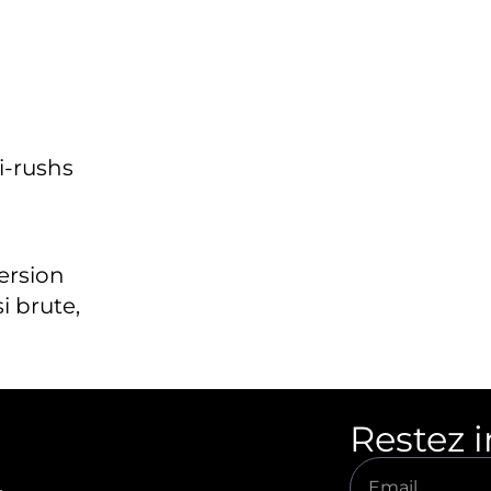
i-rushs
version
i brute,
Restez 