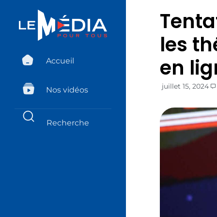
Tenta
les t
en li
Accueil
juillet 15, 2024
Nos vidéos