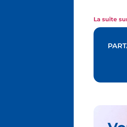
La suite su
PART