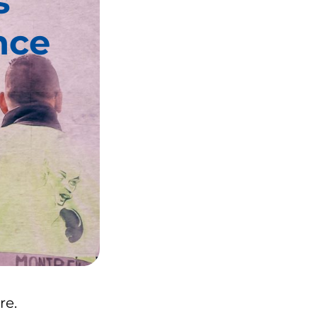
s
nce
re.