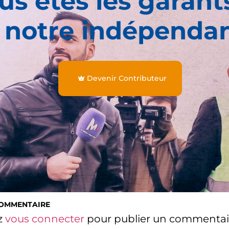
us êtes les garant
 notre indépenda
Devenir Contributeur
COMMENTAIRE
z
vous connecter
pour publier un commentai