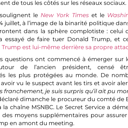
nt de tous les côtés sur les réseaux sociaux.
soulignent le
New York Times
et le
Washin
juillet, à l’image de la binarité politique dan
rontent dans la sphère complotiste : celui
a essayé de faire tuer Donald Trump, et ce
 Trump est lui-même derrière sa propre atta
es questions ont commencé à émerger sur le
autour de l’ancien président, censé êt
tés les plus protégées au monde. De nom
avoir vu le suspect avant les tirs et avoir aler
s franchement, je suis surpris qu’il ait pu mon
 déclaré dimanche le procureur du comté de B
à la chaîne MSNBC. Le Secret Service a dé
é des moyens supplémentaires pour assurer 
mp en amont du meeting.